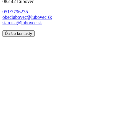
082 42 Ľubovec
051/7796235
obeclubovec@lubovec.sk
starosta@lubovec.sk
Ďalšie kontakty