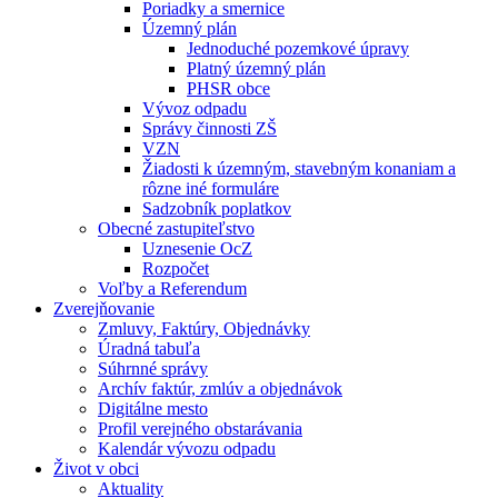
Poriadky a smernice
Územný plán
Jednoduché pozemkové úpravy
Platný územný plán
PHSR obce
Vývoz odpadu
Správy činnosti ZŠ
VZN
Žiadosti k územným, stavebným konaniam a
rôzne iné formuláre
Sadzobník poplatkov
Obecné zastupiteľstvo
Uznesenie OcZ
Rozpočet
Voľby a Referendum
Zverejňovanie
Zmluvy, Faktúry, Objednávky
Úradná tabuľa
Súhrnné správy
Archív faktúr, zmlúv a objednávok
Digitálne mesto
Profil verejného obstarávania
Kalendár vývozu odpadu
Život v obci
Aktuality