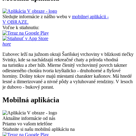
Sledujte informácie z nášho webu v
mobilnej aplikácii -
V OBRAZE.
Voľne k stiahnutiu:
hore
Ľubovec leží na južnom okraji Šarišskej vrchoviny v blízkosti riečky
Svinky, kde sa nachádzajú rekreačné chaty a príroda vhodná
na turistiku a zber húb. Mierne členitý vrchovinný povrch takmer
odlesneného chotára tvoria kryštalicko - druhohorné a flyšové
horniny. Doliny tokov majú miestami charakter kaňonov. Má hnedé
lesné a ilimerizované a nivné pôdy a vyluhované rendziny. V lesoch
je dubovo - bukový porast.
Mobilná aplikácia
Aktuálne informácie od nás
Priamo vo vašom telefóne
Stiahnite si našu mobilnú aplikáciu na