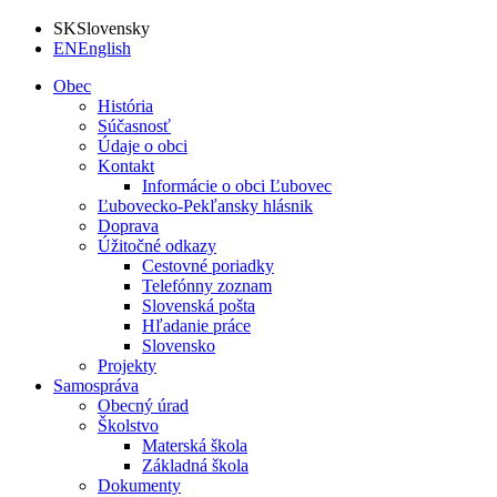
SK
Slovensky
EN
English
Obec
História
Súčasnosť
Údaje o obci
Kontakt
Informácie o obci Ľubovec
Ľubovecko-Pekľansky hlásnik
Doprava
Úžitočné odkazy
Cestovné poriadky
Telefónny zoznam
Slovenská pošta
Hľadanie práce
Slovensko
Projekty
Samospráva
Obecný úrad
Školstvo
Materská škola
Základná škola
Dokumenty