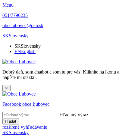
Menu
051/7796235
obeclubovec@ocu.sk
SK
Slovensky
SK
Slovensky
EN
English
Dobrý deň, som chatbot a som tu pre vás! Kliknite na ikonu a
napíšte mi otázku.
✕
Facebook obce Ľubovec
Hľadaný výraz
Hľadať
rozšírené vyhľadávanie
SK
Slovensky