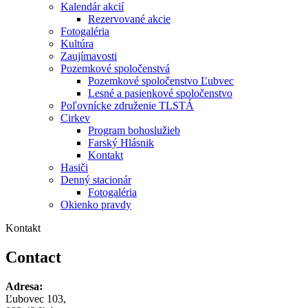
Kalendár akcií
Rezervované akcie
Fotogaléria
Kultúra
Zaujímavosti
Pozemkové spoločenstvá
Pozemkové spoločenstvo Ľubvec
Lesné a pasienkové spoločenstvo
Poľovnícke združenie TLSTÁ
Cirkev
Program bohoslužieb
Farský Hlásnik
Kontakt
Hasiči
Denný stacionár
Fotogaléria
Okienko pravdy
Kontakt
Contact
Adresa:
Ľubovec 103,