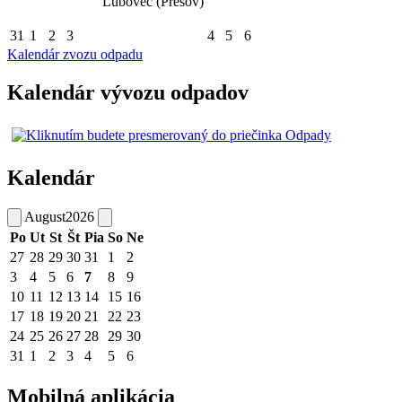
Ľubovec (Prešov)
31
1
2
3
4
5
6
Kalendár zvozu odpadu
Kalendár vývozu odpadov
Kalendár
August
2026
Po
Ut
St
Št
Pia
So
Ne
27
28
29
30
31
1
2
3
4
5
6
7
8
9
10
11
12
13
14
15
16
17
18
19
20
21
22
23
24
25
26
27
28
29
30
31
1
2
3
4
5
6
Mobilná aplikácia