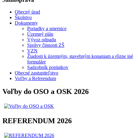
Obecný úrad
Školstvo
Dokumenty
Poriadky a smernice
Územný plán
Vývoz odpadu
Správy činnosti ZŠ
VZN
Žiadosti k územným, stavebným konaniam a rôzne iné
formuláre
Sadzobník poplatkov
Obecné zastupiteľstvo
Voľby a Referendum
Voľby do OSO a OSK 2026
REFERENDUM 2026