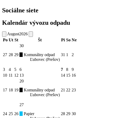
Sociálne siete
Kalendár vývozu odpadu
August
2026
Po
Ut
St
Št
Pi
So
Ne
30
27
28
29
Komunálny odpad
31
1
2
Ľubovec (Prešov)
3
4
5
6
7
8
9
10
11
12
13
14
15
16
20
17
18
19
Komunálny odpad
21
22
23
Ľubovec (Prešov)
27
24
25
26
Papier
28
29
30