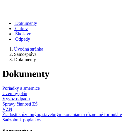
Dokumenty
Cirkev
Školstvo
Odpady
Úvodná stránka
Samospráva
Dokumenty
Dokumenty
Poriadky a smernice
Územný plán
Vývoz odpadu
Správy činnosti ZŠ
VZN
Žiadosti k územným, stavebným konaniam a rôzne iné formuláre
Sadzobník poplatkov
Samospráva