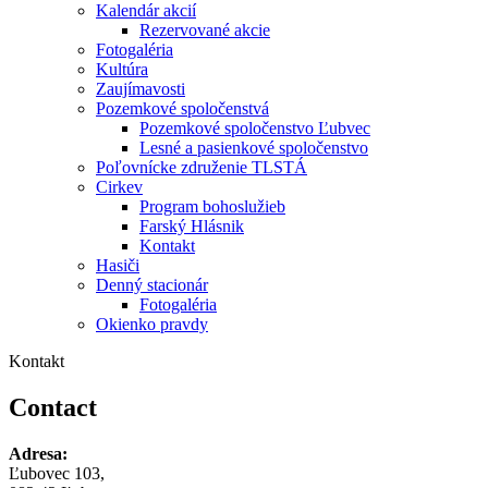
Kalendár akcií
Rezervované akcie
Fotogaléria
Kultúra
Zaujímavosti
Pozemkové spoločenstvá
Pozemkové spoločenstvo Ľubvec
Lesné a pasienkové spoločenstvo
Poľovnícke združenie TLSTÁ
Cirkev
Program bohoslužieb
Farský Hlásnik
Kontakt
Hasiči
Denný stacionár
Fotogaléria
Okienko pravdy
Kontakt
Contact
Adresa:
Ľubovec 103,