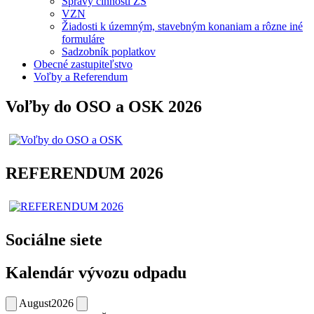
Správy činnosti ZŠ
VZN
Žiadosti k územným, stavebným konaniam a rôzne iné
formuláre
Sadzobník poplatkov
Obecné zastupiteľstvo
Voľby a Referendum
Voľby do OSO a OSK 2026
REFERENDUM 2026
Sociálne siete
Kalendár vývozu odpadu
August
2026