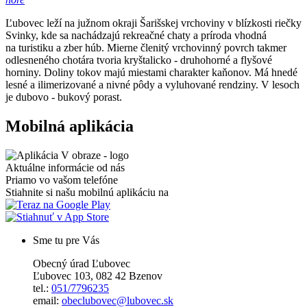
Ľubovec leží na južnom okraji Šarišskej vrchoviny v blízkosti riečky
Svinky, kde sa nachádzajú rekreačné chaty a príroda vhodná
na turistiku a zber húb. Mierne členitý vrchovinný povrch takmer
odlesneného chotára tvoria kryštalicko - druhohorné a flyšové
horniny. Doliny tokov majú miestami charakter kaňonov. Má hnedé
lesné a ilimerizované a nivné pôdy a vyluhované rendziny. V lesoch
je dubovo - bukový porast.
Mobilná aplikácia
Aktuálne informácie od nás
Priamo vo vašom telefóne
Stiahnite si našu mobilnú aplikáciu na
Sme tu pre Vás
Obecný úrad Ľubovec
Ľubovec 103, 082 42 Bzenov
tel.:
051/7796235
email:
obeclubovec@lubovec.sk