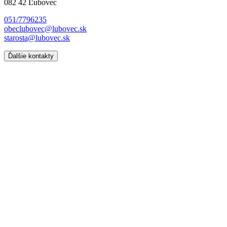
082 42 Ľubovec
051/7796235
obeclubovec@lubovec.sk
starosta@lubovec.sk
Ďalšie kontakty