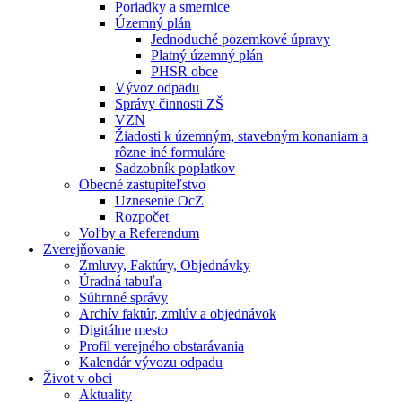
Poriadky a smernice
Územný plán
Jednoduché pozemkové úpravy
Platný územný plán
PHSR obce
Vývoz odpadu
Správy činnosti ZŠ
VZN
Žiadosti k územným, stavebným konaniam a
rôzne iné formuláre
Sadzobník poplatkov
Obecné zastupiteľstvo
Uznesenie OcZ
Rozpočet
Voľby a Referendum
Zverejňovanie
Zmluvy, Faktúry, Objednávky
Úradná tabuľa
Súhrnné správy
Archív faktúr, zmlúv a objednávok
Digitálne mesto
Profil verejného obstarávania
Kalendár vývozu odpadu
Život v obci
Aktuality