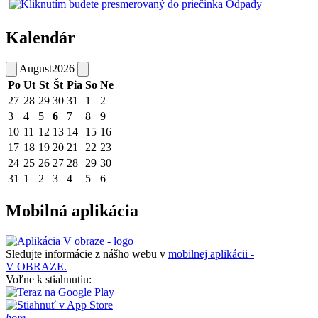
Kalendár
August
2026
Po
Ut
St
Št
Pia
So
Ne
27
28
29
30
31
1
2
3
4
5
6
7
8
9
10
11
12
13
14
15
16
17
18
19
20
21
22
23
24
25
26
27
28
29
30
31
1
2
3
4
5
6
Mobilná aplikácia
Sledujte informácie z nášho webu v
mobilnej aplikácii -
V OBRAZE.
Voľne k stiahnutiu:
hore