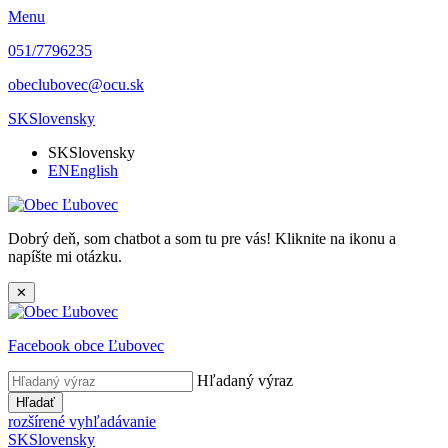
Menu
051/7796235
obeclubovec@ocu.sk
SK
Slovensky
SK
Slovensky
EN
English
Dobrý deň, som chatbot a som tu pre vás! Kliknite na ikonu a
napíšte mi otázku.
✕
Facebook obce Ľubovec
Hľadaný výraz
Hľadať
rozšírené vyhľadávanie
SK
Slovensky