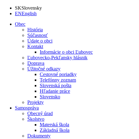
SK
Slovensky
EN
English
Obec
História
Súčasnosť
Údaje o obci
Kontakt
Informácie o obci Ľubovec
Ľubovecko-Pekľansky hlásnik
Doprava
Úžitočné odkazy
Cestovné poriadky
Telefónny zoznam
Slovenská pošta
Hľadanie práce
Slovensko
Projekty
Samospráva
Obecný úrad
Školstvo
Materská škola
Základná škola
Dokumenty