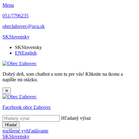
Menu
051/7796235
obeclubovec@ocu.sk
SK
Slovensky
SK
Slovensky
EN
English
Dobrý deň, som chatbot a som tu pre vás! Kliknite na ikonu a
napíšte mi otázku.
✕
Facebook obce Ľubovec
Hľadaný výraz
Hľadať
rozšírené vyhľadávanie
SK
Slovensky