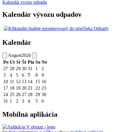
Kalendár zvozu odpadu
Kalendár vývozu odpadov
Kalendár
August
2026
Po
Ut
St
Št
Pia
So
Ne
27
28
29
30
31
1
2
3
4
5
6
7
8
9
10
11
12
13
14
15
16
17
18
19
20
21
22
23
24
25
26
27
28
29
30
31
1
2
3
4
5
6
Mobilná aplikácia