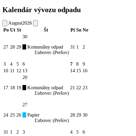
Kalendár vývozu odpadu
August
2026
Po
Ut
St
Št
Pi
So
Ne
30
27
28
29
Komunálny odpad
31
1
2
Ľubovec (Prešov)
3
4
5
6
7
8
9
10
11
12
13
14
15
16
20
17
18
19
Komunálny odpad
21
22
23
Ľubovec (Prešov)
27
24
25
26
Papier
28
29
30
Ľubovec (Prešov)
31
1
2
3
4
5
6