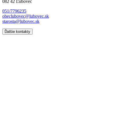
082 42 Ľubovec
051/7796235
obeclubovec@lubovec.sk
starosta@lubovec.sk
Ďalšie kontakty