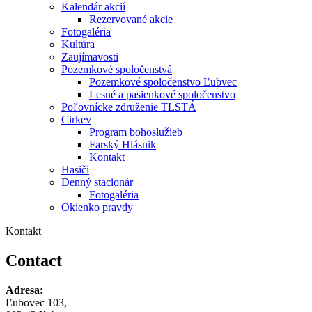
Kalendár akcií
Rezervované akcie
Fotogaléria
Kultúra
Zaujímavosti
Pozemkové spoločenstvá
Pozemkové spoločenstvo Ľubvec
Lesné a pasienkové spoločenstvo
Poľovnícke združenie TLSTÁ
Cirkev
Program bohoslužieb
Farský Hlásnik
Kontakt
Hasiči
Denný stacionár
Fotogaléria
Okienko pravdy
Kontakt
Contact
Adresa:
Ľubovec 103,