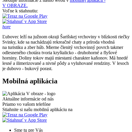
Sledujte informácie z nášho webu v
mobilnej aplikácii -
V OBRAZE.
Voľne k stiahnutiu:
hore
Ľubovec leží na južnom okraji Šarišskej vrchoviny v blízkosti riečky
Svinky, kde sa nachádzajú rekreačné chaty a príroda vhodná
na turistiku a zber húb. Mierne členitý vrchovinný povrch takmer
odlesneného chotára tvoria kryštalicko - druhohorné a flyšové
horniny. Doliny tokov majú miestami charakter kaňonov. Má hnedé
lesné a ilimerizované a nivné pôdy a vyluhované rendziny. V lesoch
je dubovo - bukový porast.
Mobilná aplikácia
Aktuálne informácie od nás
Priamo vo vašom telefóne
Stiahnite si našu mobilnú aplikáciu na
Sme tu pre Vás