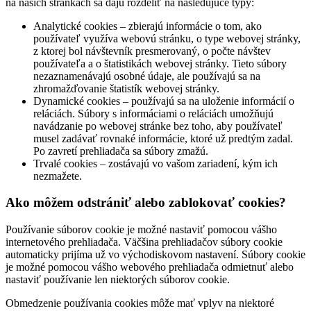
na našich stránkach sa dajú rozdeliť na nasledujúce typy:
Analytické cookies – zbierajú informácie o tom, ako
používateľ využíva webovú stránku, o type webovej stránky,
z ktorej bol návštevník presmerovaný, o počte návštev
používateľa a o štatistikách webovej stránky. Tieto súbory
nezaznamenávajú osobné údaje, ale používajú sa na
zhromažďovanie štatistík webovej stránky.
Dynamické cookies – používajú sa na uloženie informácií o
reláciách. Súbory s informáciami o reláciách umožňujú
navádzanie po webovej stránke bez toho, aby používateľ
musel zadávať rovnaké informácie, ktoré už predtým zadal.
Po zavretí prehliadača sa súbory zmažú.
Trvalé cookies – zostávajú vo vašom zariadení, kým ich
nezmažete.
Ako môžem odstrániť alebo zablokovať cookies?
Používanie súborov cookie je možné nastaviť pomocou vášho
internetového prehliadača. Väčšina prehliadačov súbory cookie
automaticky prijíma už vo východiskovom nastavení. Súbory cookie
je možné pomocou vášho webového prehliadača odmietnuť alebo
nastaviť používanie len niektorých súborov cookie.
Obmedzenie používania cookies môže mať vplyv na niektoré