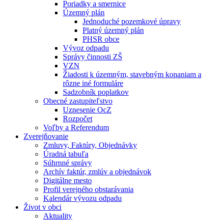
Poriadky a smernice
Územný plán
Jednoduché pozemkové úpravy
Platný územný plán
PHSR obce
Vývoz odpadu
Správy činnosti ZŠ
VZN
Žiadosti k územným, stavebným konaniam a
rôzne iné formuláre
Sadzobník poplatkov
Obecné zastupiteľstvo
Uznesenie OcZ
Rozpočet
Voľby a Referendum
Zverejňovanie
Zmluvy, Faktúry, Objednávky
Úradná tabuľa
Súhrnné správy
Archív faktúr, zmlúv a objednávok
Digitálne mesto
Profil verejného obstarávania
Kalendár vývozu odpadu
Život v obci
Aktuality