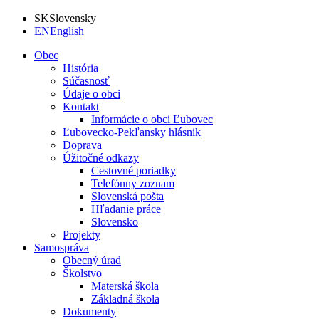
SK
Slovensky
EN
English
Obec
História
Súčasnosť
Údaje o obci
Kontakt
Informácie o obci Ľubovec
Ľubovecko-Pekľansky hlásnik
Doprava
Úžitočné odkazy
Cestovné poriadky
Telefónny zoznam
Slovenská pošta
Hľadanie práce
Slovensko
Projekty
Samospráva
Obecný úrad
Školstvo
Materská škola
Základná škola
Dokumenty