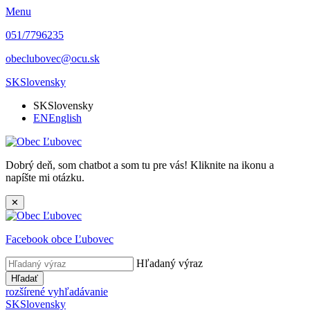
Menu
051/7796235
obeclubovec@ocu.sk
SK
Slovensky
SK
Slovensky
EN
English
Dobrý deň, som chatbot a som tu pre vás! Kliknite na ikonu a
napíšte mi otázku.
✕
Facebook obce Ľubovec
Hľadaný výraz
Hľadať
rozšírené vyhľadávanie
SK
Slovensky