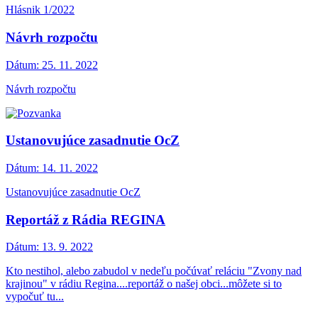
Hlásnik 1/2022
Návrh rozpočtu
Dátum:
25. 11. 2022
Návrh rozpočtu
Ustanovujúce zasadnutie OcZ
Dátum:
14. 11. 2022
Ustanovujúce zasadnutie OcZ
Reportáž z Rádia REGINA
Dátum:
13. 9. 2022
Kto nestihol, alebo zabudol v nedeľu počúvať reláciu "Zvony nad
krajinou" v rádiu Regina....reportáž o našej obci...môžete si to
vypočuť tu...