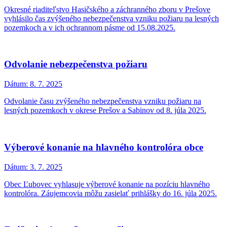
Okresné riaditeľstvo Hasičského a záchranného zboru v Prešove
vyhlásilo čas zvýšeného nebezpečenstva vzniku požiaru na lesných
pozemkoch a v ich ochrannom pásme od 15.08.2025.
Odvolanie nebezpečenstva požiaru
Dátum:
8. 7. 2025
Odvolanie času zvýšeného nebezpečenstva vzniku požiaru na
lesných pozemkoch v okrese Prešov a Sabinov od 8. júla 2025.
Výberové konanie na hlavného kontrolóra obce
Dátum:
3. 7. 2025
Obec Ľubovec vyhlasuje výberové konanie na pozíciu hlavného
kontrolóra. Záujemcovia môžu zasielať prihlášky do 16. júla 2025.