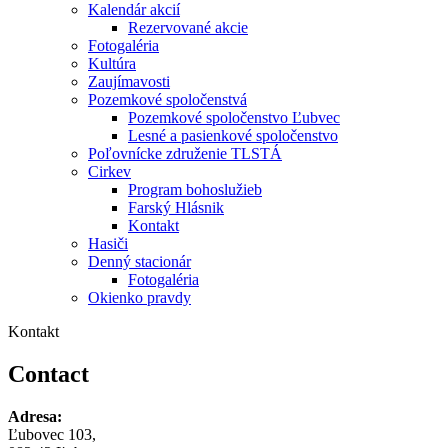
Kalendár akcií
Rezervované akcie
Fotogaléria
Kultúra
Zaujímavosti
Pozemkové spoločenstvá
Pozemkové spoločenstvo Ľubvec
Lesné a pasienkové spoločenstvo
Poľovnícke združenie TLSTÁ
Cirkev
Program bohoslužieb
Farský Hlásnik
Kontakt
Hasiči
Denný stacionár
Fotogaléria
Okienko pravdy
Kontakt
Contact
Adresa:
Ľubovec 103,