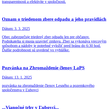
transparentnosti a efektivite v spoločnosti.
Oznam o triedenom zbere odpadu a jeho pravidlách
Dátum:
3. 3. 2025
Obec zabezpečuje triedený zber odpadu len pre občanov.
Podnikatelia si musia uzavrieť zmluvu. Zber sa vykonáva vrecovým
spôsobom a nádoby je potrebné vyložiť pred bránu do 6:30 hod.
Ďalšie podrobnosti sú uvedené vo vyhláške.
Pozvánka na Zhromaždenie členov LaPS
Dátum:
13. 1. 2025
pozvánka na zhromaždenie členov Lesného a pozemkového
spoločenstva v Ľubovci
...Vianočné trhy v Ľubovci...