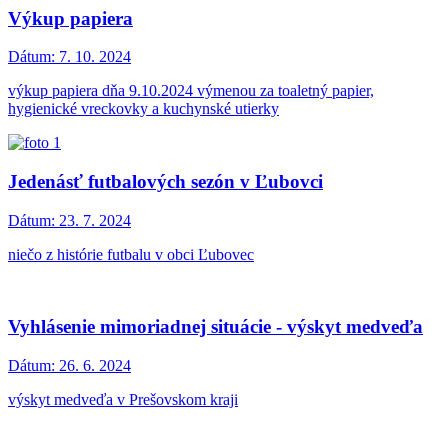
Výkup papiera
Dátum:
7. 10. 2024
výkup papiera dňa 9.10.2024 výmenou za toaletný papier,
hygienické vreckovky a kuchynské utierky
Jedenásť futbalových sezón v Ľubovci
Dátum:
23. 7. 2024
niečo z histórie futbalu v obci Ľubovec
Vyhlásenie mimoriadnej situácie - výskyt medveďa
Dátum:
26. 6. 2024
výskyt medveďa v Prešovskom kraji