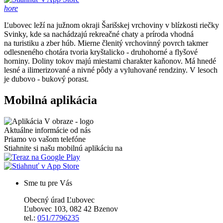
hore
Ľubovec leží na južnom okraji Šarišskej vrchoviny v blízkosti riečky
Svinky, kde sa nachádzajú rekreačné chaty a príroda vhodná
na turistiku a zber húb. Mierne členitý vrchovinný povrch takmer
odlesneného chotára tvoria kryštalicko - druhohorné a flyšové
horniny. Doliny tokov majú miestami charakter kaňonov. Má hnedé
lesné a ilimerizované a nivné pôdy a vyluhované rendziny. V lesoch
je dubovo - bukový porast.
Mobilná aplikácia
Aktuálne informácie od nás
Priamo vo vašom telefóne
Stiahnite si našu mobilnú aplikáciu na
Sme tu pre Vás
Obecný úrad Ľubovec
Ľubovec 103, 082 42 Bzenov
tel.:
051/7796235