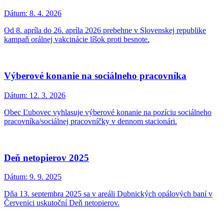
Dátum:
8. 4. 2026
Od 8. apríla do 26. apríla 2026 prebehne v Slovenskej republike
kampaň orálnej vakcinácie líšok proti besnote.
Výberové konanie na sociálneho pracovníka
Dátum:
12. 3. 2026
Obec Ľubovec vyhlasuje výberové konanie na pozíciu sociálneho
pracovníka/sociálnej pracovníčky v dennom stacionári.
Deň netopierov 2025
Dátum:
9. 9. 2025
Dňa 13. septembra 2025 sa v areáli Dubnických opálových baní v
Červenici uskutoční Deň netopierov.