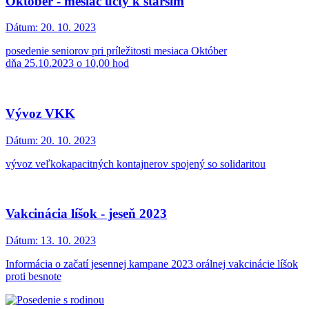
Október - mesiac úcty k starším
Dátum:
20. 10. 2023
posedenie seniorov pri príležitosti mesiaca Október
dňa 25.10.2023 o 10,00 hod
Vývoz VKK
Dátum:
20. 10. 2023
vývoz veľkokapacitných kontajnerov spojený so solidaritou
Vakcinácia líšok - jeseň 2023
Dátum:
13. 10. 2023
Informácia o začatí jesennej kampane 2023 orálnej vakcinácie líšok
proti besnote