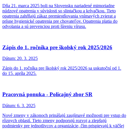
Dňa 21. marca 2025 boli na Slovensku nariadené mimoriadne
núdzové opatrenia v súvislosti so slintačkou a krívačkou. Tieto
opatrenia zahŕňajú zákaz premiestňovania vnímavých zvierat a
prísne hygienické opatrenia pre chovateľov. Opatrenia platia do
odvolania a sú prevenciou proti šíreniu vírusu.
Zápis do 1. ročníka pre školský rok 2025/2026
Dátum:
20. 3. 2025
Zápis do 1. ročníka pre školský rok 2025/2026 sa uskutoční od 1.
do 15. apríla 2025.
Pracovná ponuka - Policajný zbor SR
Dátum:
6. 3. 2025
Nové zmeny v zákonoch prinášajú zaujímavé možnosti pre vstup do
rôznych oblastí. Tieto zmeny podporujú rozvoj a zlepšujú
podmienky pre jednotlivcov a organizácie, čím prispievajú k väčšej