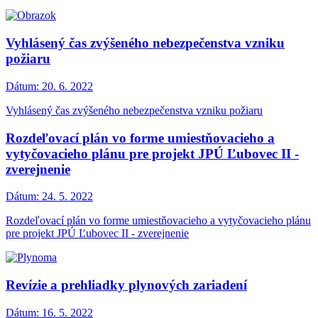
Vyhlásený čas zvýšeného nebezpečenstva vzniku
požiaru
Dátum:
20. 6. 2022
Vyhlásený čas zvýšeného nebezpečenstva vzniku požiaru
Rozdeľovací plán vo forme umiestňovacieho a
vytyčovacieho plánu pre projekt JPÚ Ľubovec II -
zverejnenie
Dátum:
24. 5. 2022
Rozdeľovací plán vo forme umiestňovacieho a vytyčovacieho plánu
pre projekt JPÚ Ľubovec II - zverejnenie
Revízie a prehliadky plynových zariadení
Dátum:
16. 5. 2022