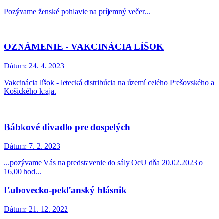
Pozývame ženské pohlavie na príjemný večer...
OZNÁMENIE - VAKCINÁCIA LÍŠOK
Dátum:
24. 4. 2023
Vakcinácia líšok - letecká distribúcia na území celého Prešovského a
Košického kraja.
Bábkové divadlo pre dospelých
Dátum:
7. 2. 2023
...pozývame Vás na predstavenie do sály OcU dňa 20.02.2023 o
16,00 hod...
Ľubovecko-pekľanský hlásnik
Dátum:
21. 12. 2022