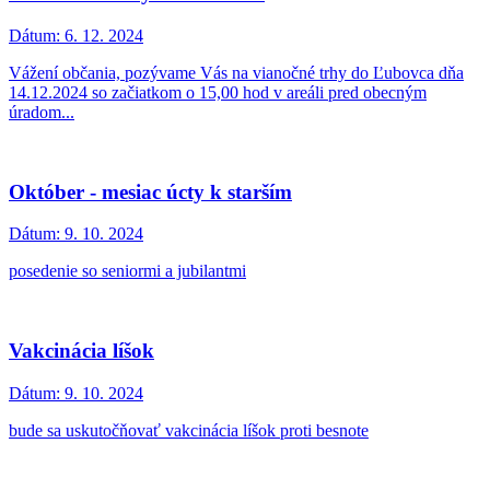
Dátum:
6. 12. 2024
Vážení občania, pozývame Vás na vianočné trhy do Ľubovca dňa
14.12.2024 so začiatkom o 15,00 hod v areáli pred obecným
úradom...
Október - mesiac úcty k starším
Dátum:
9. 10. 2024
posedenie so seniormi a jubilantmi
Vakcinácia líšok
Dátum:
9. 10. 2024
bude sa uskutočňovať vakcinácia líšok proti besnote