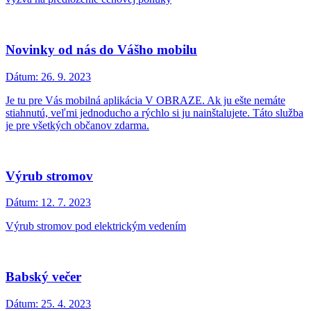
Novinky od nás do Vášho mobilu
Dátum:
26. 9. 2023
Je tu pre Vás mobilná aplikácia V OBRAZE. Ak ju ešte nemáte
stiahnutú, veľmi jednoducho a rýchlo si ju nainštalujete. Táto služba
je pre všetkých občanov zdarma.
Výrub stromov
Dátum:
12. 7. 2023
Výrub stromov pod elektrickým vedením
Babský večer
Dátum:
25. 4. 2023