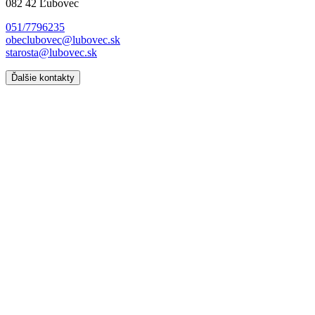
082 42 Ľubovec
051/7796235
obeclubovec@lubovec.sk
starosta@lubovec.sk
Ďalšie kontakty