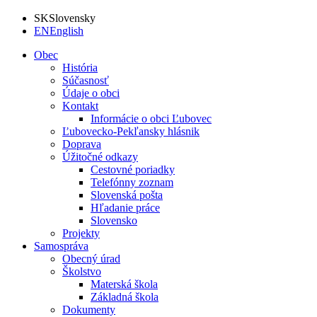
SK
Slovensky
EN
English
Obec
História
Súčasnosť
Údaje o obci
Kontakt
Informácie o obci Ľubovec
Ľubovecko-Pekľansky hlásnik
Doprava
Úžitočné odkazy
Cestovné poriadky
Telefónny zoznam
Slovenská pošta
Hľadanie práce
Slovensko
Projekty
Samospráva
Obecný úrad
Školstvo
Materská škola
Základná škola
Dokumenty