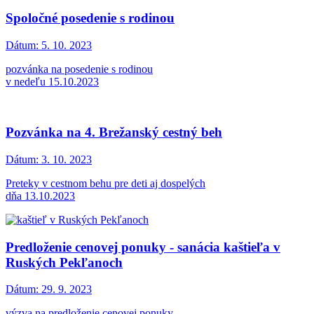
Spoločné posedenie s rodinou
Dátum:
5. 10. 2023
pozvánka na posedenie s rodinou
v nedeľu 15.10.2023
Pozvánka na 4. Brežanský cestný beh
Dátum:
3. 10. 2023
Preteky v cestnom behu pre deti aj dospelých
dňa 13.10.2023
Predloženie cenovej ponuky - sanácia kaštieľa v
Ruských Pekľanoch
Dátum:
29. 9. 2023
výzva na predloženie cenovej ponuky