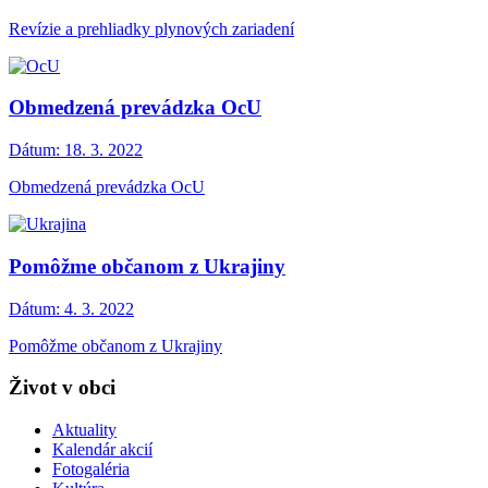
Revízie a prehliadky plynových zariadení
Obmedzená prevádzka OcU
Dátum:
18. 3. 2022
Obmedzená prevádzka OcU
Pomôžme občanom z Ukrajiny
Dátum:
4. 3. 2022
Pomôžme občanom z Ukrajiny
Život v obci
Aktuality
Kalendár akcií
Fotogaléria