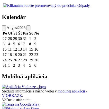
Kalendár
August
2026
Po
Ut
St
Št
Pia
So
Ne
27
28
29
30
31
1
2
3
4
5
6
7
8
9
10
11
12
13
14
15
16
17
18
19
20
21
22
23
24
25
26
27
28
29
30
31
1
2
3
4
5
6
Mobilná aplikácia
Sledujte informácie z nášho webu v
mobilnej aplikácii -
V OBRAZE.
Voľne k stiahnutiu: