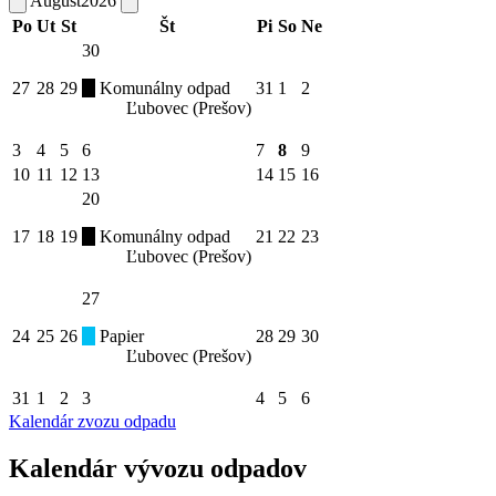
August
2026
Po
Ut
St
Št
Pi
So
Ne
30
27
28
29
Komunálny odpad
31
1
2
Ľubovec (Prešov)
3
4
5
6
7
8
9
10
11
12
13
14
15
16
20
17
18
19
Komunálny odpad
21
22
23
Ľubovec (Prešov)
27
24
25
26
Papier
28
29
30
Ľubovec (Prešov)
31
1
2
3
4
5
6
Kalendár zvozu odpadu
Kalendár vývozu odpadov