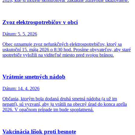
2026, kde si môžete skontrolovať základné zdravotné ukazovatele.
Zvoz elektrospotrebičov v obci
Dátum:
5. 5. 2026
Obec oznamuje zvoz nefunkčných elektrospotrebičov, ktorý sa
uskutoční 15. mája 2026 o 8:30 hod. Prosíme obyvateľov, aby staré
spotrebiče vyložili na viditeľné miesto pred svojou bránou.
Vrátenie smetných nádob
Dátum:
14. 4. 2026
Občania, ktorým bola dodaná druhá smetná nádoba (a už im
nepatrí), sú vyzvaní, aby ju vrátili na obecný úrad do konca apríla
2026. V opačnom prípade im bude spoplatnená.
Vakcinácia líšok proti besnote