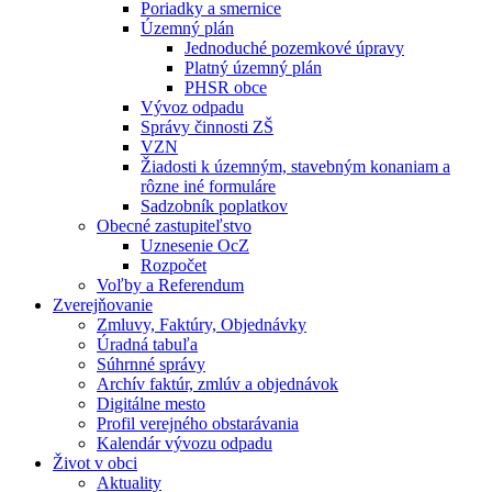
Poriadky a smernice
Územný plán
Jednoduché pozemkové úpravy
Platný územný plán
PHSR obce
Vývoz odpadu
Správy činnosti ZŠ
VZN
Žiadosti k územným, stavebným konaniam a
rôzne iné formuláre
Sadzobník poplatkov
Obecné zastupiteľstvo
Uznesenie OcZ
Rozpočet
Voľby a Referendum
Zverejňovanie
Zmluvy, Faktúry, Objednávky
Úradná tabuľa
Súhrnné správy
Archív faktúr, zmlúv a objednávok
Digitálne mesto
Profil verejného obstarávania
Kalendár vývozu odpadu
Život v obci
Aktuality