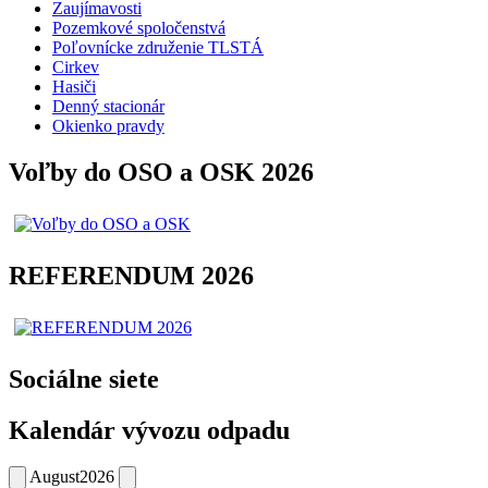
Zaujímavosti
Pozemkové spoločenstvá
Poľovnícke združenie TLSTÁ
Cirkev
Hasiči
Denný stacionár
Okienko pravdy
Voľby do OSO a OSK 2026
REFERENDUM 2026
Sociálne siete
Kalendár vývozu odpadu
August
2026