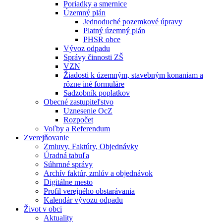
Poriadky a smernice
Územný plán
Jednoduché pozemkové úpravy
Platný územný plán
PHSR obce
Vývoz odpadu
Správy činnosti ZŠ
VZN
Žiadosti k územným, stavebným konaniam a
rôzne iné formuláre
Sadzobník poplatkov
Obecné zastupiteľstvo
Uznesenie OcZ
Rozpočet
Voľby a Referendum
Zverejňovanie
Zmluvy, Faktúry, Objednávky
Úradná tabuľa
Súhrnné správy
Archív faktúr, zmlúv a objednávok
Digitálne mesto
Profil verejného obstarávania
Kalendár vývozu odpadu
Život v obci
Aktuality