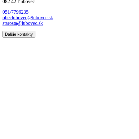
082 42 Ľubovec
051/7796235
obeclubovec@lubovec.sk
starosta@lubovec.sk
Ďalšie kontakty