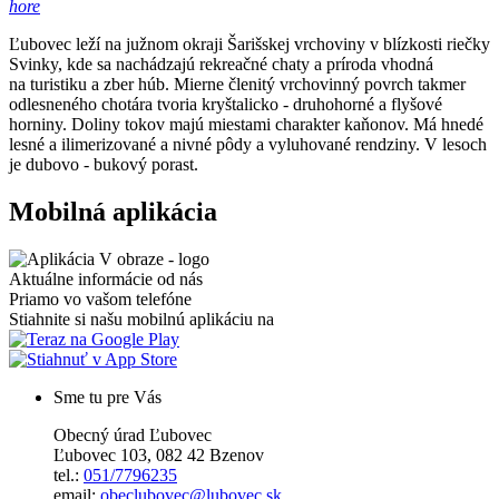
hore
Ľubovec leží na južnom okraji Šarišskej vrchoviny v blízkosti riečky
Svinky, kde sa nachádzajú rekreačné chaty a príroda vhodná
na turistiku a zber húb. Mierne členitý vrchovinný povrch takmer
odlesneného chotára tvoria kryštalicko - druhohorné a flyšové
horniny. Doliny tokov majú miestami charakter kaňonov. Má hnedé
lesné a ilimerizované a nivné pôdy a vyluhované rendziny. V lesoch
je dubovo - bukový porast.
Mobilná aplikácia
Aktuálne informácie od nás
Priamo vo vašom telefóne
Stiahnite si našu mobilnú aplikáciu na
Sme tu pre Vás
Obecný úrad Ľubovec
Ľubovec 103, 082 42 Bzenov
tel.:
051/7796235
email:
obeclubovec@lubovec.sk