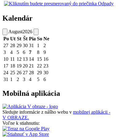
Kalendár
August
2026
Po
Ut
St
Št
Pia
So
Ne
27
28
29
30
31
1
2
3
4
5
6
7
8
9
10
11
12
13
14
15
16
17
18
19
20
21
22
23
24
25
26
27
28
29
30
31
1
2
3
4
5
6
Mobilná aplikácia
Sledujte informácie z nášho webu v
mobilnej aplikácii -
V OBRAZE.
Voľne k stiahnutiu: