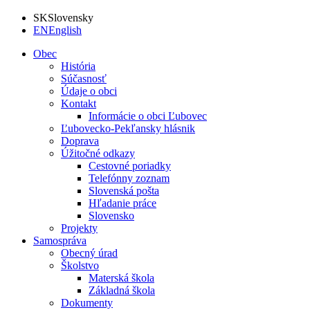
SK
Slovensky
EN
English
Obec
História
Súčasnosť
Údaje o obci
Kontakt
Informácie o obci Ľubovec
Ľubovecko-Pekľansky hlásnik
Doprava
Úžitočné odkazy
Cestovné poriadky
Telefónny zoznam
Slovenská pošta
Hľadanie práce
Slovensko
Projekty
Samospráva
Obecný úrad
Školstvo
Materská škola
Základná škola
Dokumenty