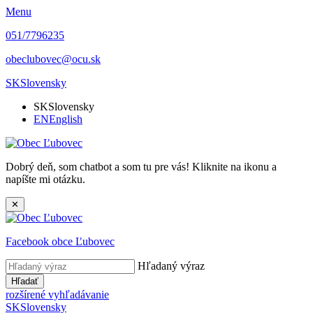
Menu
051/7796235
obeclubovec@ocu.sk
SK
Slovensky
SK
Slovensky
EN
English
Dobrý deň, som chatbot a som tu pre vás! Kliknite na ikonu a
napíšte mi otázku.
✕
Facebook obce Ľubovec
Hľadaný výraz
Hľadať
rozšírené vyhľadávanie
SK
Slovensky