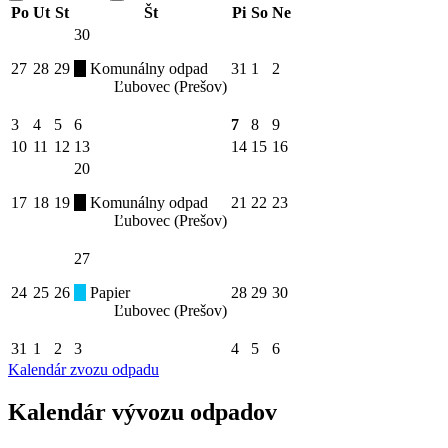
Po
Ut
St
Št
Pi
So
Ne
30
27
28
29
Komunálny odpad
31
1
2
Ľubovec (Prešov)
3
4
5
6
7
8
9
10
11
12
13
14
15
16
20
17
18
19
Komunálny odpad
21
22
23
Ľubovec (Prešov)
27
24
25
26
Papier
28
29
30
Ľubovec (Prešov)
31
1
2
3
4
5
6
Kalendár zvozu odpadu
Kalendár vývozu odpadov