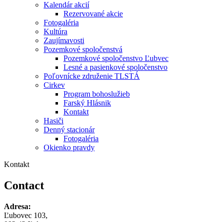
Kalendár akcií
Rezervované akcie
Fotogaléria
Kultúra
Zaujímavosti
Pozemkové spoločenstvá
Pozemkové spoločenstvo Ľubvec
Lesné a pasienkové spoločenstvo
Poľovnícke združenie TLSTÁ
Cirkev
Program bohoslužieb
Farský Hlásnik
Kontakt
Hasiči
Denný stacionár
Fotogaléria
Okienko pravdy
Kontakt
Contact
Adresa:
Ľubovec 103,