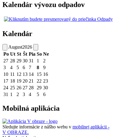
Kalendár vývozu odpadov
Kalendár
August
2026
Po
Ut
St
Št
Pia
So
Ne
27
28
29
30
31
1
2
3
4
5
6
7
8
9
10
11
12
13
14
15
16
17
18
19
20
21
22
23
24
25
26
27
28
29
30
31
1
2
3
4
5
6
Mobilná aplikácia
Sledujte informácie z nášho webu v
mobilnej aplikácii -
V OBRAZE.