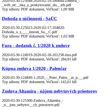
2020-03-30-125048-2020-02-19-180644-Zmluva_-
_web_str__nka_a_poskytovanie_slu__ieb.pdf
Typ súboru: PDF dokument, Veľkosť: 1,09 MB
Dohoda o súčinnosti - SaÚC
2020-03-30-125023-2020-02-17-104820-
Dohoda_o_s____innosti_Sa__C.pdf
Typ súboru: PDF dokument, Veľkosť: 1,03 MB
Fura - dodatok č. 1/2020 k zmluve
2020-03-30-124919-2020-02-18-101258-fura.pdf
Typ súboru: PDF dokument, Veľkosť: 284,81 kB
Kúpna zmluva 1/2020 - Palenčar
2020-03-30-124849-1-2020_-_Peter_Palen__ar_p.__.pdf
Typ súboru: PDF dokument, Veľkosť: 143,01 kB
Zmluva Altamira - nájom nebytových priestorov
2020-03-30-125300-Zmluva_Altamira_-
_n__jom_nebytov__ch_priestorov.pdf