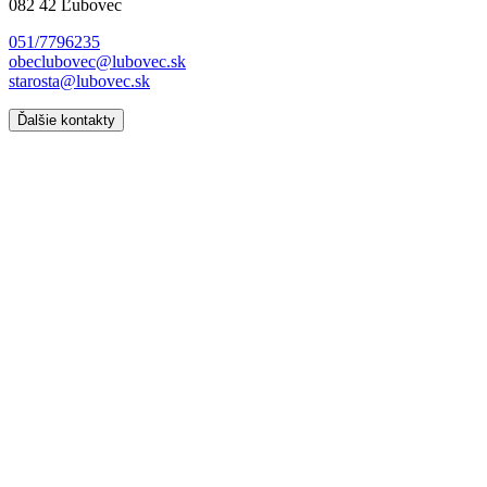
082 42 Ľubovec
051/7796235
obeclubovec@lubovec.sk
starosta@lubovec.sk
Ďalšie kontakty