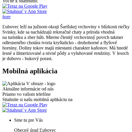
Voľne k stiahnutiu:
hore
Ľubovec leží na južnom okraji Šarišskej vrchoviny v blízkosti riečky
Svinky, kde sa nachádzajú rekreačné chaty a príroda vhodná
na turistiku a zber húb. Mierne členitý vrchovinný povrch takmer
odlesneného chotára tvoria kryštalicko - druhohorné a flyšové
horniny. Doliny tokov majú miestami charakter kaňonov. Má hnedé
lesné a ilimerizované a nivné pôdy a vyluhované rendziny. V lesoch
je dubovo - bukový porast.
Mobilná aplikácia
Aktuálne informácie od nás
Priamo vo vašom telefóne
Stiahnite si našu mobilnú aplikáciu na
Sme tu pre Vás
Obecný úrad Ľubovec