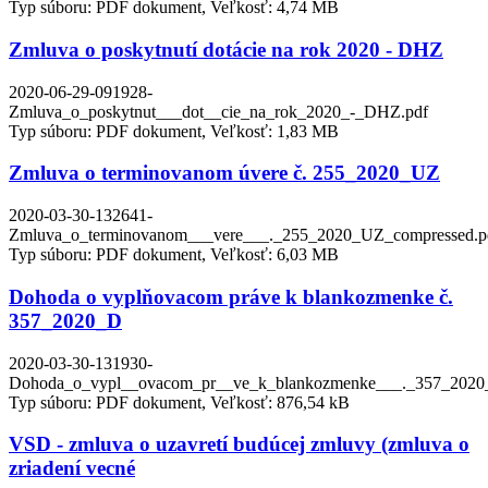
Typ súboru: PDF dokument, Veľkosť: 4,74 MB
Zmluva o poskytnutí dotácie na rok 2020 - DHZ
2020-06-29-091928-
Zmluva_o_poskytnut___dot__cie_na_rok_2020_-_DHZ.pdf
Typ súboru: PDF dokument, Veľkosť: 1,83 MB
Zmluva o terminovanom úvere č. 255_2020_UZ
2020-03-30-132641-
Zmluva_o_terminovanom___vere___._255_2020_UZ_compressed.p
Typ súboru: PDF dokument, Veľkosť: 6,03 MB
Dohoda o vyplňovacom práve k blankozmenke č.
357_2020_D
2020-03-30-131930-
Dohoda_o_vypl__ovacom_pr__ve_k_blankozmenke___._357_2020
Typ súboru: PDF dokument, Veľkosť: 876,54 kB
VSD - zmluva o uzavretí budúcej zmluvy (zmluva o
zriadení vecné