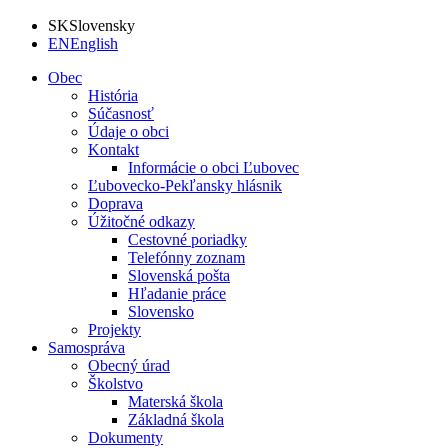
SK
Slovensky
EN
English
Obec
História
Súčasnosť
Údaje o obci
Kontakt
Informácie o obci Ľubovec
Ľubovecko-Pekľansky hlásnik
Doprava
Úžitočné odkazy
Cestovné poriadky
Telefónny zoznam
Slovenská pošta
Hľadanie práce
Slovensko
Projekty
Samospráva
Obecný úrad
Školstvo
Materská škola
Základná škola
Dokumenty