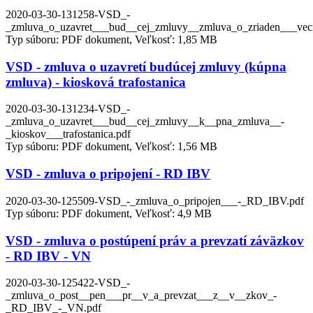
2020-03-30-131258-VSD_-
_zmluva_o_uzavret___bud__cej_zmluvy__zmluva_o_zriaden___vec
Typ súboru: PDF dokument, Veľkosť: 1,85 MB
VSD - zmluva o uzavretí budúcej zmluvy (kúpna
zmluva) - kiosková trafostanica
2020-03-30-131234-VSD_-
_zmluva_o_uzavret___bud__cej_zmluvy__k__pna_zmluva__-
_kioskov___trafostanica.pdf
Typ súboru: PDF dokument, Veľkosť: 1,56 MB
VSD - zmluva o pripojení - RD IBV
2020-03-30-125509-VSD_-_zmluva_o_pripojen___-_RD_IBV.pdf
Typ súboru: PDF dokument, Veľkosť: 4,9 MB
VSD - zmluva o postúpení práv a prevzatí záväzkov
- RD IBV - VN
2020-03-30-125422-VSD_-
_zmluva_o_post__pen___pr__v_a_prevzat___z__v__zkov_-
_RD_IBV_-_VN.pdf