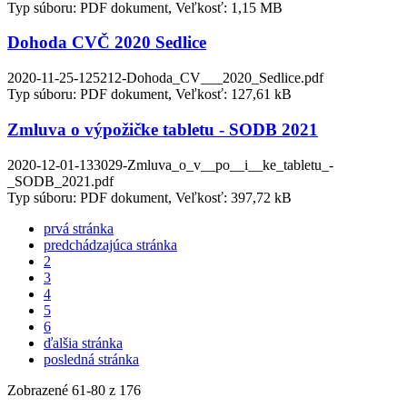
Typ súboru: PDF dokument, Veľkosť: 1,15 MB
Dohoda CVČ 2020 Sedlice
2020-11-25-125212-Dohoda_CV___2020_Sedlice.pdf
Typ súboru: PDF dokument, Veľkosť: 127,61 kB
Zmluva o výpožičke tabletu - SODB 2021
2020-12-01-133029-Zmluva_o_v__po__i__ke_tabletu_-
_SODB_2021.pdf
Typ súboru: PDF dokument, Veľkosť: 397,72 kB
prvá stránka
predchádzajúca stránka
2
3
4
5
6
ďalšia stránka
posledná stránka
Zobrazené
61
-
80
z 176