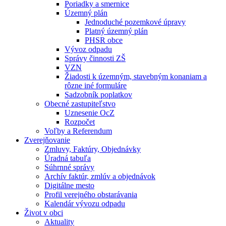
Poriadky a smernice
Územný plán
Jednoduché pozemkové úpravy
Platný územný plán
PHSR obce
Vývoz odpadu
Správy činnosti ZŠ
VZN
Žiadosti k územným, stavebným konaniam a
rôzne iné formuláre
Sadzobník poplatkov
Obecné zastupiteľstvo
Uznesenie OcZ
Rozpočet
Voľby a Referendum
Zverejňovanie
Zmluvy, Faktúry, Objednávky
Úradná tabuľa
Súhrnné správy
Archív faktúr, zmlúv a objednávok
Digitálne mesto
Profil verejného obstarávania
Kalendár vývozu odpadu
Život v obci
Aktuality