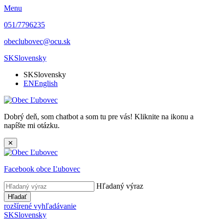
Menu
051/7796235
obeclubovec@ocu.sk
SK
Slovensky
SK
Slovensky
EN
English
Dobrý deň, som chatbot a som tu pre vás! Kliknite na ikonu a
napíšte mi otázku.
✕
Facebook obce Ľubovec
Hľadaný výraz
Hľadať
rozšírené vyhľadávanie
SK
Slovensky