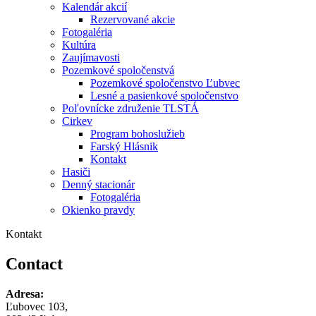
Kalendár akcií
Rezervované akcie
Fotogaléria
Kultúra
Zaujímavosti
Pozemkové spoločenstvá
Pozemkové spoločenstvo Ľubvec
Lesné a pasienkové spoločenstvo
Poľovnícke združenie TLSTÁ
Cirkev
Program bohoslužieb
Farský Hlásnik
Kontakt
Hasiči
Denný stacionár
Fotogaléria
Okienko pravdy
Kontakt
Contact
Adresa:
Ľubovec 103,