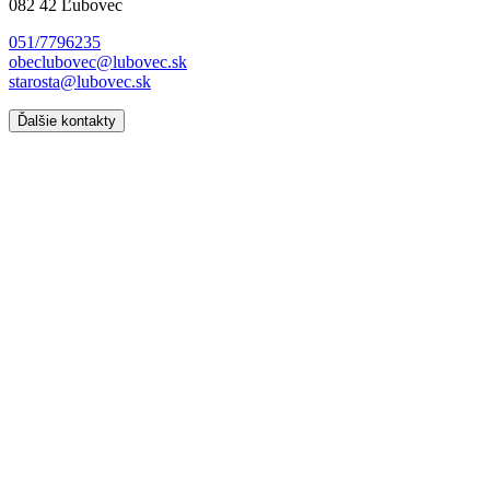
082 42 Ľubovec
051/7796235
obeclubovec@lubovec.sk
starosta@lubovec.sk
Ďalšie kontakty