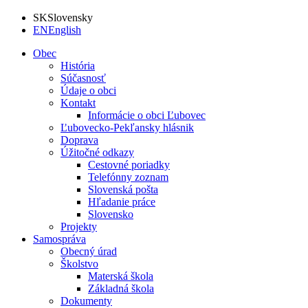
SK
Slovensky
EN
English
Obec
História
Súčasnosť
Údaje o obci
Kontakt
Informácie o obci Ľubovec
Ľubovecko-Pekľansky hlásnik
Doprava
Úžitočné odkazy
Cestovné poriadky
Telefónny zoznam
Slovenská pošta
Hľadanie práce
Slovensko
Projekty
Samospráva
Obecný úrad
Školstvo
Materská škola
Základná škola
Dokumenty