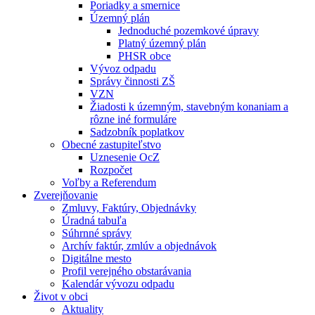
Poriadky a smernice
Územný plán
Jednoduché pozemkové úpravy
Platný územný plán
PHSR obce
Vývoz odpadu
Správy činnosti ZŠ
VZN
Žiadosti k územným, stavebným konaniam a
rôzne iné formuláre
Sadzobník poplatkov
Obecné zastupiteľstvo
Uznesenie OcZ
Rozpočet
Voľby a Referendum
Zverejňovanie
Zmluvy, Faktúry, Objednávky
Úradná tabuľa
Súhrnné správy
Archív faktúr, zmlúv a objednávok
Digitálne mesto
Profil verejného obstarávania
Kalendár vývozu odpadu
Život v obci
Aktuality