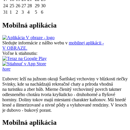
24
25
26
27
28
29
30
31
1
2
3
4
5
6
Mobilná aplikácia
Sledujte informácie z nášho webu v
mobilnej aplikácii -
V OBRAZE.
Voľne k stiahnutiu:
hore
Ľubovec leží na južnom okraji Šarišskej vrchoviny v blízkosti riečky
Svinky, kde sa nachádzajú rekreačné chaty a príroda vhodná
na turistiku a zber húb. Mierne členitý vrchovinný povrch takmer
odlesneného chotára tvoria kryštalicko - druhohorné a flyšové
horniny. Doliny tokov majú miestami charakter kaňonov. Má hnedé
lesné a ilimerizované a nivné pôdy a vyluhované rendziny. V lesoch
je dubovo - bukový porast.
Mobilná aplikácia