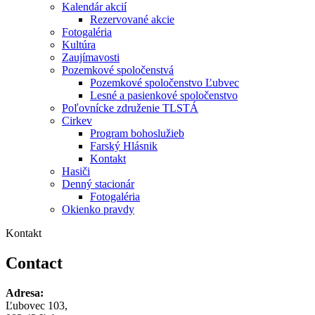
Kalendár akcií
Rezervované akcie
Fotogaléria
Kultúra
Zaujímavosti
Pozemkové spoločenstvá
Pozemkové spoločenstvo Ľubvec
Lesné a pasienkové spoločenstvo
Poľovnícke združenie TLSTÁ
Cirkev
Program bohoslužieb
Farský Hlásnik
Kontakt
Hasiči
Denný stacionár
Fotogaléria
Okienko pravdy
Kontakt
Contact
Adresa:
Ľubovec 103,