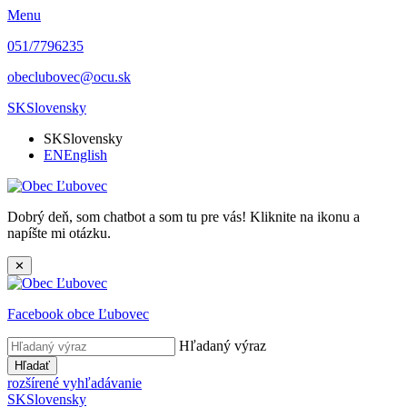
Menu
051/7796235
obeclubovec@ocu.sk
SK
Slovensky
SK
Slovensky
EN
English
Dobrý deň, som chatbot a som tu pre vás! Kliknite na ikonu a
napíšte mi otázku.
✕
Facebook obce Ľubovec
Hľadaný výraz
Hľadať
rozšírené vyhľadávanie
SK
Slovensky