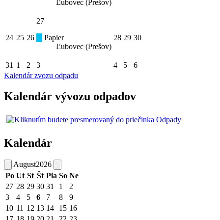
Ľubovec (Prešov)
27
24
25
26
Papier
28
29
30
Ľubovec (Prešov)
31
1
2
3
4
5
6
Kalendár zvozu odpadu
Kalendár vývozu odpadov
Kalendár
August
2026
Po
Ut
St
Št
Pia
So
Ne
27
28
29
30
31
1
2
3
4
5
6
7
8
9
10
11
12
13
14
15
16
17
18
19
20
21
22
23