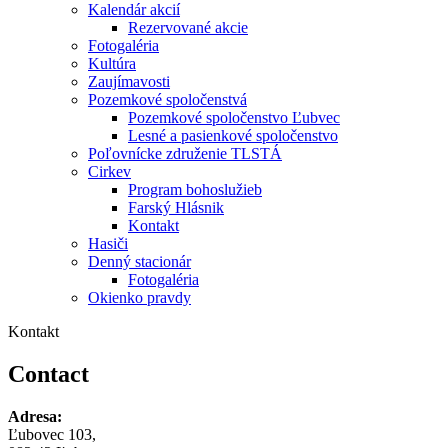
Kalendár akcií
Rezervované akcie
Fotogaléria
Kultúra
Zaujímavosti
Pozemkové spoločenstvá
Pozemkové spoločenstvo Ľubvec
Lesné a pasienkové spoločenstvo
Poľovnícke združenie TLSTÁ
Cirkev
Program bohoslužieb
Farský Hlásnik
Kontakt
Hasiči
Denný stacionár
Fotogaléria
Okienko pravdy
Kontakt
Contact
Adresa:
Ľubovec 103,