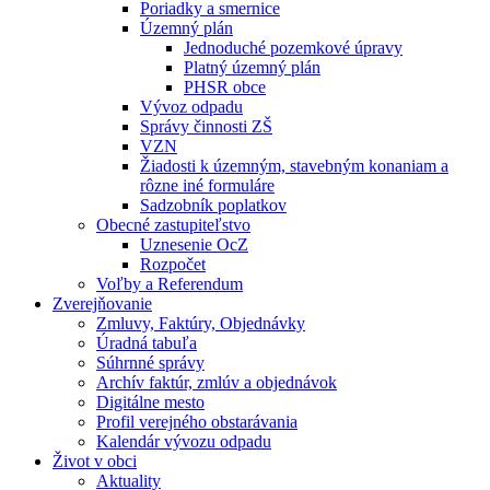
Poriadky a smernice
Územný plán
Jednoduché pozemkové úpravy
Platný územný plán
PHSR obce
Vývoz odpadu
Správy činnosti ZŠ
VZN
Žiadosti k územným, stavebným konaniam a
rôzne iné formuláre
Sadzobník poplatkov
Obecné zastupiteľstvo
Uznesenie OcZ
Rozpočet
Voľby a Referendum
Zverejňovanie
Zmluvy, Faktúry, Objednávky
Úradná tabuľa
Súhrnné správy
Archív faktúr, zmlúv a objednávok
Digitálne mesto
Profil verejného obstarávania
Kalendár vývozu odpadu
Život v obci
Aktuality