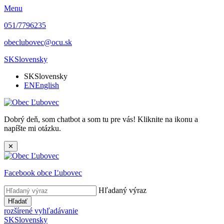
Menu
051/7796235
obeclubovec@ocu.sk
SK
Slovensky
SK
Slovensky
EN
English
Dobrý deň, som chatbot a som tu pre vás! Kliknite na ikonu a
napíšte mi otázku.
✕
Facebook obce Ľubovec
Hľadaný výraz
Hľadať
rozšírené vyhľadávanie
SK
Slovensky