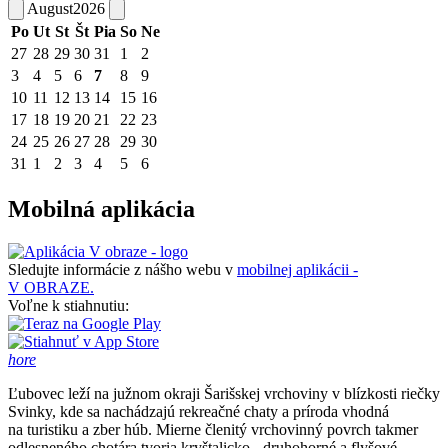
August
2026
Po
Ut
St
Št
Pia
So
Ne
27
28
29
30
31
1
2
3
4
5
6
7
8
9
10
11
12
13
14
15
16
17
18
19
20
21
22
23
24
25
26
27
28
29
30
31
1
2
3
4
5
6
Mobilná aplikácia
Sledujte informácie z nášho webu v
mobilnej aplikácii -
V OBRAZE.
Voľne k stiahnutiu:
hore
Ľubovec leží na južnom okraji Šarišskej vrchoviny v blízkosti riečky
Svinky, kde sa nachádzajú rekreačné chaty a príroda vhodná
na turistiku a zber húb. Mierne členitý vrchovinný povrch takmer
odlesneného chotára tvoria kryštalicko - druhohorné a flyšové