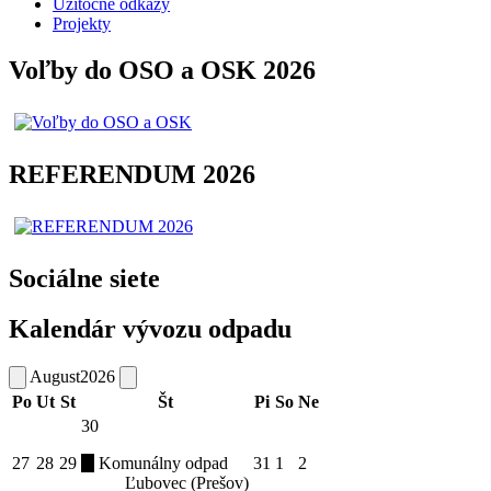
Úžitočné odkazy
Projekty
Voľby do OSO a OSK 2026
REFERENDUM 2026
Sociálne siete
Kalendár vývozu odpadu
August
2026
Po
Ut
St
Št
Pi
So
Ne
30
27
28
29
Komunálny odpad
31
1
2
Ľubovec (Prešov)