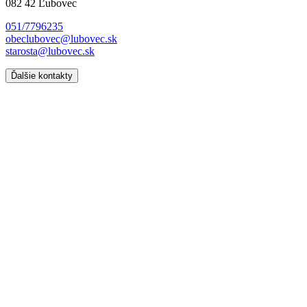
082 42 Ľubovec
051/7796235
obeclubovec@lubovec.sk
starosta@lubovec.sk
Ďalšie kontakty