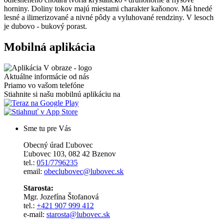
horniny. Doliny tokov majú miestami charakter kaňonov. Má hnedé
lesné a ilimerizované a nivné pôdy a vyluhované rendziny. V lesoch
je dubovo - bukový porast.
Mobilná aplikácia
Aktuálne informácie od nás
Priamo vo vašom telefóne
Stiahnite si našu mobilnú aplikáciu na
Sme tu pre Vás
Obecný úrad Ľubovec
Ľubovec 103, 082 42 Bzenov
tel.:
051/7796235
email:
obeclubovec@lubovec.sk
Starosta:
Mgr. Jozefína Štofanová
tel.:
+421 907 999 412
e-mail:
starosta@lubovec.sk