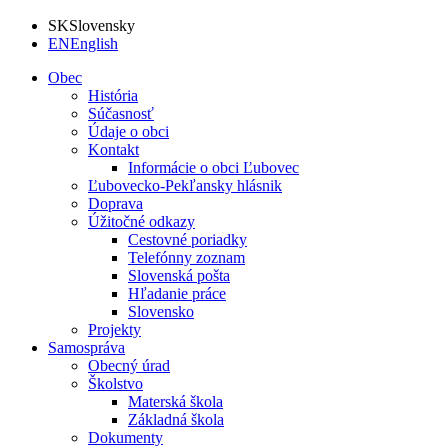
SK
Slovensky
EN
English
Obec
História
Súčasnosť
Údaje o obci
Kontakt
Informácie o obci Ľubovec
Ľubovecko-Pekľansky hlásnik
Doprava
Úžitočné odkazy
Cestovné poriadky
Telefónny zoznam
Slovenská pošta
Hľadanie práce
Slovensko
Projekty
Samospráva
Obecný úrad
Školstvo
Materská škola
Základná škola
Dokumenty