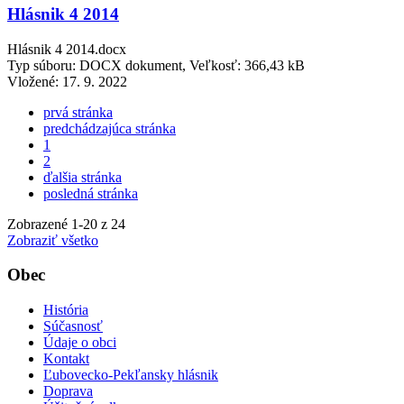
Hlásnik 4 2014
Hlásnik 4 2014.docx
Typ súboru: DOCX dokument, Veľkosť: 366,43 kB
Vložené:
17. 9. 2022
prvá stránka
predchádzajúca stránka
1
2
ďalšia stránka
posledná stránka
Zobrazené
1
-
20
z 24
Zobraziť všetko
Obec
História
Súčasnosť
Údaje o obci
Kontakt
Ľubovecko-Pekľansky hlásnik
Doprava