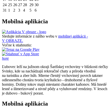
24
25
26
27
28
29
30
31
1
2
3
4
5
6
Mobilná aplikácia
Sledujte informácie z nášho webu v
mobilnej aplikácii -
V OBRAZE.
Voľne k stiahnutiu:
hore
Ľubovec leží na južnom okraji Šarišskej vrchoviny v blízkosti riečky
Svinky, kde sa nachádzajú rekreačné chaty a príroda vhodná
na turistiku a zber húb. Mierne členitý vrchovinný povrch takmer
odlesneného chotára tvoria kryštalicko - druhohorné a flyšové
horniny. Doliny tokov majú miestami charakter kaňonov. Má hnedé
lesné a ilimerizované a nivné pôdy a vyluhované rendziny. V lesoch
je dubovo - bukový porast.
Mobilná aplikácia