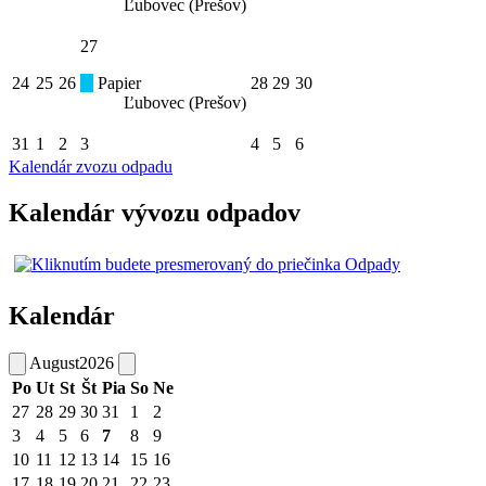
Ľubovec (Prešov)
27
24
25
26
Papier
28
29
30
Ľubovec (Prešov)
31
1
2
3
4
5
6
Kalendár zvozu odpadu
Kalendár vývozu odpadov
Kalendár
August
2026
Po
Ut
St
Št
Pia
So
Ne
27
28
29
30
31
1
2
3
4
5
6
7
8
9
10
11
12
13
14
15
16
17
18
19
20
21
22
23