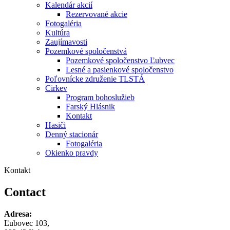
Kalendár akcií
Rezervované akcie
Fotogaléria
Kultúra
Zaujímavosti
Pozemkové spoločenstvá
Pozemkové spoločenstvo Ľubvec
Lesné a pasienkové spoločenstvo
Poľovnícke združenie TLSTÁ
Cirkev
Program bohoslužieb
Farský Hlásnik
Kontakt
Hasiči
Denný stacionár
Fotogaléria
Okienko pravdy
Kontakt
Contact
Adresa:
Ľubovec 103,