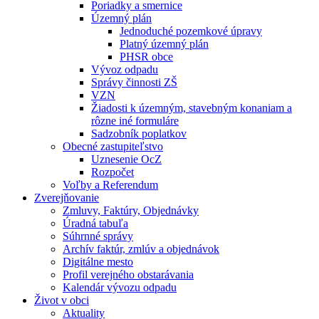
Poriadky a smernice
Územný plán
Jednoduché pozemkové úpravy
Platný územný plán
PHSR obce
Vývoz odpadu
Správy činnosti ZŠ
VZN
Žiadosti k územným, stavebným konaniam a
rôzne iné formuláre
Sadzobník poplatkov
Obecné zastupiteľstvo
Uznesenie OcZ
Rozpočet
Voľby a Referendum
Zverejňovanie
Zmluvy, Faktúry, Objednávky
Úradná tabuľa
Súhrnné správy
Archív faktúr, zmlúv a objednávok
Digitálne mesto
Profil verejného obstarávania
Kalendár vývozu odpadu
Život v obci
Aktuality