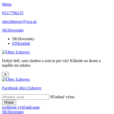
Menu
051/7796235
obeclubovec@ocu.sk
SK
Slovensky
SK
Slovensky
EN
English
Dobrý deň, som chatbot a som tu pre vás! Kliknite na ikonu a
napíšte mi otázku.
✕
Facebook obce Ľubovec
Hľadaný výraz
Hľadať
rozšírené vyhľadávanie
SK
Slovensky