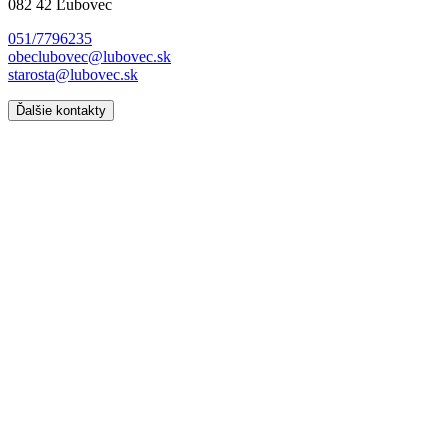
082 42 Ľubovec
051/7796235
obeclubovec@lubovec.sk
starosta@lubovec.sk
Ďalšie kontakty