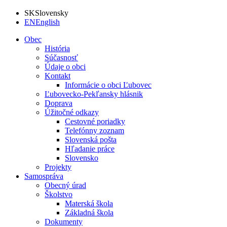
SK
Slovensky
EN
English
Obec
História
Súčasnosť
Údaje o obci
Kontakt
Informácie o obci Ľubovec
Ľubovecko-Pekľansky hlásnik
Doprava
Úžitočné odkazy
Cestovné poriadky
Telefónny zoznam
Slovenská pošta
Hľadanie práce
Slovensko
Projekty
Samospráva
Obecný úrad
Školstvo
Materská škola
Základná škola
Dokumenty