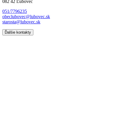
082 42 Ľubovec
051/7796235
obeclubovec@lubovec.sk
starosta@lubovec.sk
Ďalšie kontakty