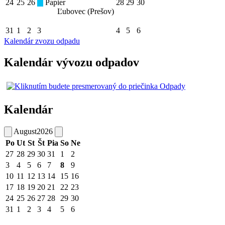
24
25
26
Papier
28
29
30
Ľubovec (Prešov)
31
1
2
3
4
5
6
Kalendár zvozu odpadu
Kalendár vývozu odpadov
Kalendár
August
2026
Po
Ut
St
Št
Pia
So
Ne
27
28
29
30
31
1
2
3
4
5
6
7
8
9
10
11
12
13
14
15
16
17
18
19
20
21
22
23
24
25
26
27
28
29
30
31
1
2
3
4
5
6