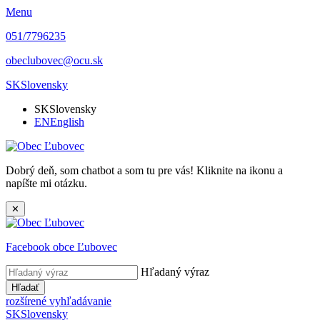
Menu
051/7796235
obeclubovec@ocu.sk
SK
Slovensky
SK
Slovensky
EN
English
Dobrý deň, som chatbot a som tu pre vás! Kliknite na ikonu a
napíšte mi otázku.
✕
Facebook obce Ľubovec
Hľadaný výraz
Hľadať
rozšírené vyhľadávanie
SK
Slovensky