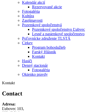
Kalendár akcií
Rezervované akcie
Fotogaléria
Kultúra
Zaujímavosti
Pozemkové spoločenstvá
Pozemkové spoločenstvo Ľubvec
Lesné a pasienkové spoločenstvo
Poľovnícke združenie TLSTÁ
Cirkev
Program bohoslužieb
Farský Hlásnik
Kontakt
Hasiči
Denný stacionár
Fotogaléria
Okienko pravdy
Kontakt
Contact
Adresa:
Ľubovec 103,