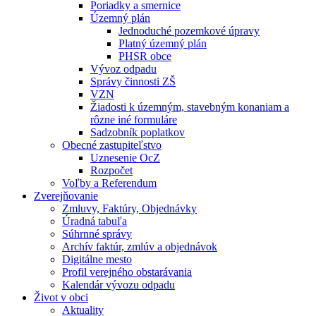
Poriadky a smernice
Územný plán
Jednoduché pozemkové úpravy
Platný územný plán
PHSR obce
Vývoz odpadu
Správy činnosti ZŠ
VZN
Žiadosti k územným, stavebným konaniam a
rôzne iné formuláre
Sadzobník poplatkov
Obecné zastupiteľstvo
Uznesenie OcZ
Rozpočet
Voľby a Referendum
Zverejňovanie
Zmluvy, Faktúry, Objednávky
Úradná tabuľa
Súhrnné správy
Archív faktúr, zmlúv a objednávok
Digitálne mesto
Profil verejného obstarávania
Kalendár vývozu odpadu
Život v obci
Aktuality