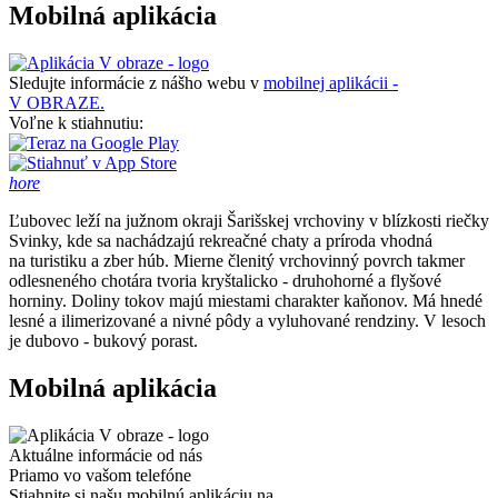
Mobilná aplikácia
Sledujte informácie z nášho webu v
mobilnej aplikácii -
V OBRAZE.
Voľne k stiahnutiu:
hore
Ľubovec leží na južnom okraji Šarišskej vrchoviny v blízkosti riečky
Svinky, kde sa nachádzajú rekreačné chaty a príroda vhodná
na turistiku a zber húb. Mierne členitý vrchovinný povrch takmer
odlesneného chotára tvoria kryštalicko - druhohorné a flyšové
horniny. Doliny tokov majú miestami charakter kaňonov. Má hnedé
lesné a ilimerizované a nivné pôdy a vyluhované rendziny. V lesoch
je dubovo - bukový porast.
Mobilná aplikácia
Aktuálne informácie od nás
Priamo vo vašom telefóne
Stiahnite si našu mobilnú aplikáciu na