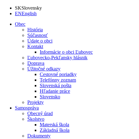
SK
Slovensky
EN
English
Obec
História
Súčasnosť
Údaje o obci
Kontakt
Informácie o obci Ľubovec
Ľubovecko-Pekľansky hlásnik
Doprava
Úžitočné odkazy
Cestovné poriadky
Telefónny zoznam
Slovenská pošta
Hľadanie práce
Slovensko
Projekty
Samospráva
Obecný úrad
Školstvo
Materská škola
Základná škola
Dokumenty