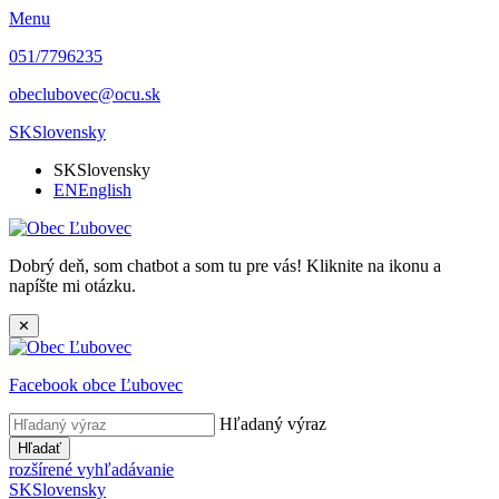
Menu
051/7796235
obeclubovec@ocu.sk
SK
Slovensky
SK
Slovensky
EN
English
Dobrý deň, som chatbot a som tu pre vás! Kliknite na ikonu a
napíšte mi otázku.
✕
Facebook obce Ľubovec
Hľadaný výraz
Hľadať
rozšírené vyhľadávanie
SK
Slovensky