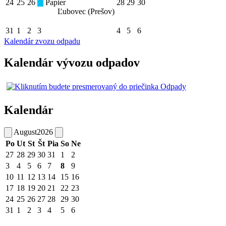
24
25
26
Papier
28
29
30
Ľubovec (Prešov)
31
1
2
3
4
5
6
Kalendár zvozu odpadu
Kalendár vývozu odpadov
Kalendár
August
2026
Po
Ut
St
Št
Pia
So
Ne
27
28
29
30
31
1
2
3
4
5
6
7
8
9
10
11
12
13
14
15
16
17
18
19
20
21
22
23
24
25
26
27
28
29
30
31
1
2
3
4
5
6