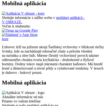
Mobilná aplikácia
Sledujte informácie z nášho webu v
mobilnej aplikácii -
V OBRAZE.
Voľne k stiahnutiu:
hore
Ľubovec leží na južnom okraji Šarišskej vrchoviny v blízkosti riečky
Svinky, kde sa nachádzajú rekreačné chaty a príroda vhodná
na turistiku a zber húb. Mierne členitý vrchovinný povrch takmer
odlesneného chotára tvoria kryštalicko - druhohorné a flyšové
horniny. Doliny tokov majú miestami charakter kaňonov. Má hnedé
lesné a ilimerizované a nivné pôdy a vyluhované rendziny. V lesoch
je dubovo - bukový porast.
Mobilná aplikácia
Aktuálne informácie od nás
Priamo vo vašom telefóne
Stiahnite si našu mobilnú aplikáciu na