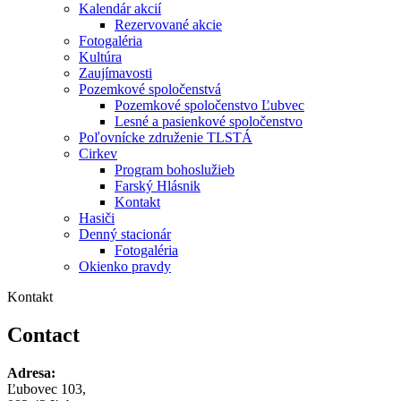
Kalendár akcií
Rezervované akcie
Fotogaléria
Kultúra
Zaujímavosti
Pozemkové spoločenstvá
Pozemkové spoločenstvo Ľubvec
Lesné a pasienkové spoločenstvo
Poľovnícke združenie TLSTÁ
Cirkev
Program bohoslužieb
Farský Hlásnik
Kontakt
Hasiči
Denný stacionár
Fotogaléria
Okienko pravdy
Kontakt
Contact
Adresa:
Ľubovec 103,