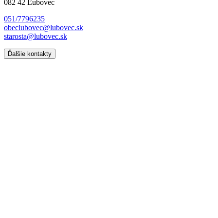
082 42 Ľubovec
051/7796235
obeclubovec@lubovec.sk
starosta@lubovec.sk
Ďalšie kontakty