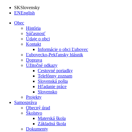
SK
Slovensky
EN
English
Obec
História
Súčasnosť
Údaje o obci
Kontakt
Informácie o obci Ľubovec
Ľubovecko-Pekľansky hlásnik
Doprava
Úžitočné odkazy
Cestovné poriadky
Telefónny zoznam
Slovenská pošta
Hľadanie práce
Slovensko
Projekty
Samospráva
Obecný úrad
Školstvo
Materská škola
Základná škola
Dokumenty