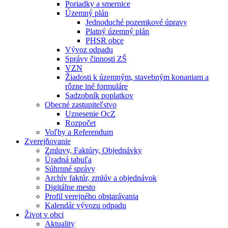
Poriadky a smernice
Územný plán
Jednoduché pozemkové úpravy
Platný územný plán
PHSR obce
Vývoz odpadu
Správy činnosti ZŠ
VZN
Žiadosti k územným, stavebným konaniam a
rôzne iné formuláre
Sadzobník poplatkov
Obecné zastupiteľstvo
Uznesenie OcZ
Rozpočet
Voľby a Referendum
Zverejňovanie
Zmluvy, Faktúry, Objednávky
Úradná tabuľa
Súhrnné správy
Archív faktúr, zmlúv a objednávok
Digitálne mesto
Profil verejného obstarávania
Kalendár vývozu odpadu
Život v obci
Aktuality