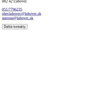
082 42 Ľubovec
051/7796235
obeclubovec@lubovec.sk
starosta@lubovec.sk
Ďalšie kontakty