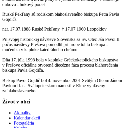
dubovo - bukový porast.
Ruské Pekľany sú rodiskom blahoslaveného biskupa Petra Pavla
Gojdiča
nar. 17.07.1888 Ruské Pekľany, † 17.07.1960 Leopoldov
Pri svojej historickej návšteve Slovenska sa Sv. Otec Ján Pavol II.
počas návštevy Prešova pomodlil pri hrobe tohto biskupa -
mučeníka v kaplnke katedrálneho chrámu.
Dňa 17. júla 1998 bola v kaplnke Gréckokatolíckeho biskupstva
v Prešove oficiálne otvorená diecézna fáza procesu blahorečenia
biskupa Pavla Gojdiča.
Biskup Pavol Gojdič bol 4. novembra 2001 Svätým Otcom Jánom
Pavlom II. na Svätopeterskom námestí v Ríme vyhlásený
za blahoslaveného.
Život v obci
Aktuality
Kalendár akcií
Fotogaléria