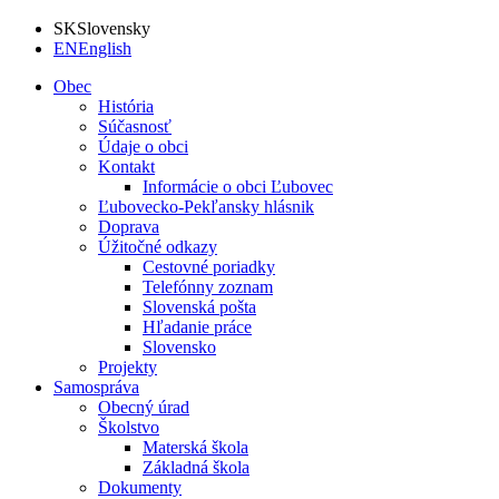
SK
Slovensky
EN
English
Obec
História
Súčasnosť
Údaje o obci
Kontakt
Informácie o obci Ľubovec
Ľubovecko-Pekľansky hlásnik
Doprava
Úžitočné odkazy
Cestovné poriadky
Telefónny zoznam
Slovenská pošta
Hľadanie práce
Slovensko
Projekty
Samospráva
Obecný úrad
Školstvo
Materská škola
Základná škola
Dokumenty