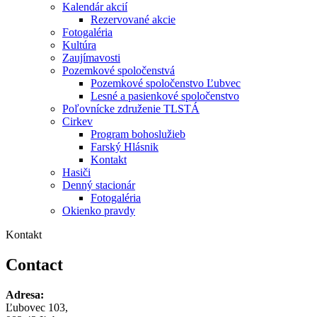
Kalendár akcií
Rezervované akcie
Fotogaléria
Kultúra
Zaujímavosti
Pozemkové spoločenstvá
Pozemkové spoločenstvo Ľubvec
Lesné a pasienkové spoločenstvo
Poľovnícke združenie TLSTÁ
Cirkev
Program bohoslužieb
Farský Hlásnik
Kontakt
Hasiči
Denný stacionár
Fotogaléria
Okienko pravdy
Kontakt
Contact
Adresa:
Ľubovec 103,