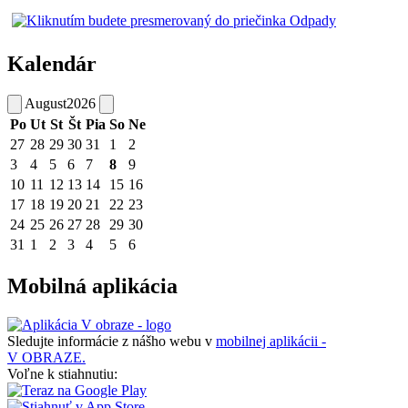
Kalendár
August
2026
Po
Ut
St
Št
Pia
So
Ne
27
28
29
30
31
1
2
3
4
5
6
7
8
9
10
11
12
13
14
15
16
17
18
19
20
21
22
23
24
25
26
27
28
29
30
31
1
2
3
4
5
6
Mobilná aplikácia
Sledujte informácie z nášho webu v
mobilnej aplikácii -
V OBRAZE.
Voľne k stiahnutiu: