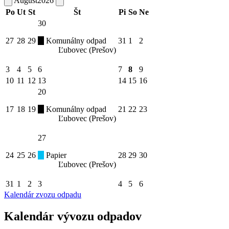
August
2026
Po
Ut
St
Št
Pi
So
Ne
30
27
28
29
Komunálny odpad
31
1
2
Ľubovec (Prešov)
3
4
5
6
7
8
9
10
11
12
13
14
15
16
20
17
18
19
Komunálny odpad
21
22
23
Ľubovec (Prešov)
27
24
25
26
Papier
28
29
30
Ľubovec (Prešov)
31
1
2
3
4
5
6
Kalendár zvozu odpadu
Kalendár vývozu odpadov