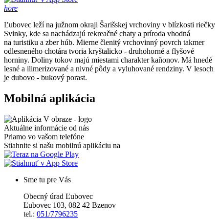
hore
Ľubovec leží na južnom okraji Šarišskej vrchoviny v blízkosti riečky
Svinky, kde sa nachádzajú rekreačné chaty a príroda vhodná
na turistiku a zber húb. Mierne členitý vrchovinný povrch takmer
odlesneného chotára tvoria kryštalicko - druhohorné a flyšové
horniny. Doliny tokov majú miestami charakter kaňonov. Má hnedé
lesné a ilimerizované a nivné pôdy a vyluhované rendziny. V lesoch
je dubovo - bukový porast.
Mobilná aplikácia
Aktuálne informácie od nás
Priamo vo vašom telefóne
Stiahnite si našu mobilnú aplikáciu na
Sme tu pre Vás
Obecný úrad Ľubovec
Ľubovec 103, 082 42 Bzenov
tel.:
051/7796235