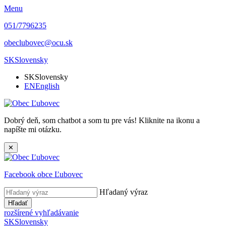
Menu
051/7796235
obeclubovec@ocu.sk
SK
Slovensky
SK
Slovensky
EN
English
Dobrý deň, som chatbot a som tu pre vás! Kliknite na ikonu a
napíšte mi otázku.
✕
Facebook obce Ľubovec
Hľadaný výraz
Hľadať
rozšírené vyhľadávanie
SK
Slovensky