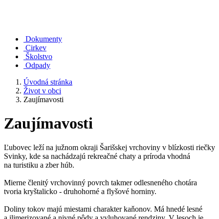
Dokumenty
Cirkev
Školstvo
Odpady
Úvodná stránka
Život v obci
Zaujímavosti
Zaujímavosti
Ľubovec leží na južnom okraji Šarišskej vrchoviny v blízkosti riečky
Svinky, kde sa nachádzajú rekreačné chaty a príroda vhodná
na turistiku a zber húb.
Mierne členitý vrchovinný povrch takmer odlesneného chotára
tvoria kryštalicko - druhohorné a flyšové horniny.
Doliny tokov majú miestami charakter kaňonov. Má hnedé lesné
a ilimerizované a nivné pôdy a vyluhované rendziny. V lesoch je