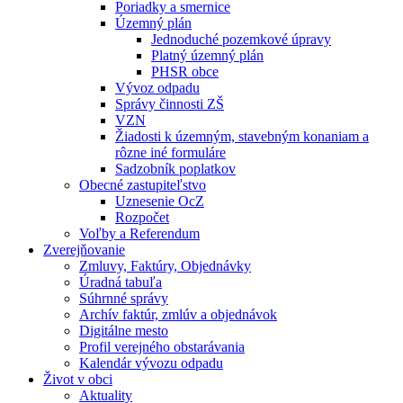
Poriadky a smernice
Územný plán
Jednoduché pozemkové úpravy
Platný územný plán
PHSR obce
Vývoz odpadu
Správy činnosti ZŠ
VZN
Žiadosti k územným, stavebným konaniam a
rôzne iné formuláre
Sadzobník poplatkov
Obecné zastupiteľstvo
Uznesenie OcZ
Rozpočet
Voľby a Referendum
Zverejňovanie
Zmluvy, Faktúry, Objednávky
Úradná tabuľa
Súhrnné správy
Archív faktúr, zmlúv a objednávok
Digitálne mesto
Profil verejného obstarávania
Kalendár vývozu odpadu
Život v obci
Aktuality