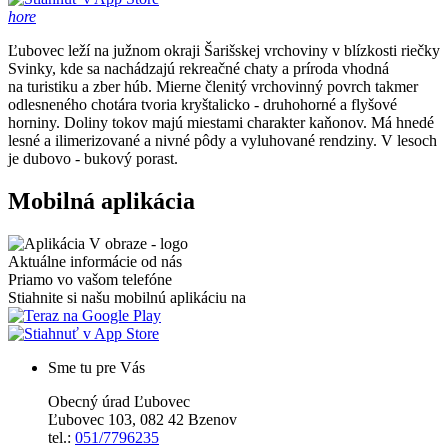
hore
Ľubovec leží na južnom okraji Šarišskej vrchoviny v blízkosti riečky
Svinky, kde sa nachádzajú rekreačné chaty a príroda vhodná
na turistiku a zber húb. Mierne členitý vrchovinný povrch takmer
odlesneného chotára tvoria kryštalicko - druhohorné a flyšové
horniny. Doliny tokov majú miestami charakter kaňonov. Má hnedé
lesné a ilimerizované a nivné pôdy a vyluhované rendziny. V lesoch
je dubovo - bukový porast.
Mobilná aplikácia
Aktuálne informácie od nás
Priamo vo vašom telefóne
Stiahnite si našu mobilnú aplikáciu na
Sme tu pre Vás
Obecný úrad Ľubovec
Ľubovec 103, 082 42 Bzenov
tel.:
051/7796235