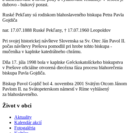
dubovo - bukový porast.
Ruské Pekľany sú rodiskom blahoslaveného biskupa Petra Pavla
Gojdiča
nar. 17.07.1888 Ruské Pekľany, † 17.07.1960 Leopoldov
Pri svojej historickej návšteve Slovenska sa Sv. Otec Ján Pavol II.
počas návštevy Prešova pomodlil pri hrobe tohto biskupa -
mučeníka v kaplnke katedrálneho chrámu.
Dňa 17. júla 1998 bola v kaplnke Gréckokatolíckeho biskupstva
v Prešove oficiálne otvorená diecézna fáza procesu blahorečenia
biskupa Pavla Gojdiča.
Biskup Pavol Gojdič bol 4. novembra 2001 Svätým Otcom Jánom
Pavlom II. na Svätopeterskom námestí v Ríme vyhlásený
za blahoslaveného.
Život v obci
Aktuality
Kalendár akcií
Fotogaléria