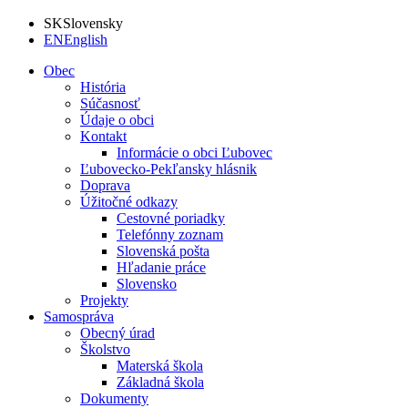
SK
Slovensky
EN
English
Obec
História
Súčasnosť
Údaje o obci
Kontakt
Informácie o obci Ľubovec
Ľubovecko-Pekľansky hlásnik
Doprava
Úžitočné odkazy
Cestovné poriadky
Telefónny zoznam
Slovenská pošta
Hľadanie práce
Slovensko
Projekty
Samospráva
Obecný úrad
Školstvo
Materská škola
Základná škola
Dokumenty