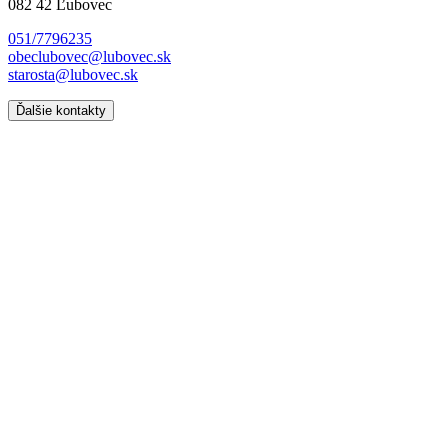
082 42 Ľubovec
051/7796235
obeclubovec@lubovec.sk
starosta@lubovec.sk
Ďalšie kontakty