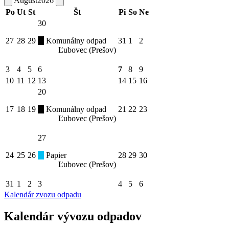
August
2026
Po
Ut
St
Št
Pi
So
Ne
30
27
28
29
Komunálny odpad
31
1
2
Ľubovec (Prešov)
3
4
5
6
7
8
9
10
11
12
13
14
15
16
20
17
18
19
Komunálny odpad
21
22
23
Ľubovec (Prešov)
27
24
25
26
Papier
28
29
30
Ľubovec (Prešov)
31
1
2
3
4
5
6
Kalendár zvozu odpadu
Kalendár vývozu odpadov