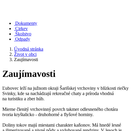
Dokumenty
Cirkev
Školstvo
Odpady
Úvodná stránka
Život v obci
Zaujímavosti
Zaujímavosti
Ľubovec leží na južnom okraji Šarišskej vrchoviny v blízkosti riečky
Svinky, kde sa nachádzajú rekreačné chaty a príroda vhodná
na turistiku a zber húb.
Mierne členitý vrchovinný povrch takmer odlesneného chotára
tvoria kryštalicko - druhohorné a flyšové horniny.
Doliny tokov majú miestami charakter kaňonov. Má hnedé lesné
a ilimerizované a nivné pôdy a vyluhované rendziny. V lesoch je