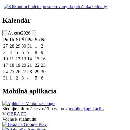
Kalendár
August
2026
Po
Ut
St
Št
Pia
So
Ne
27
28
29
30
31
1
2
3
4
5
6
7
8
9
10
11
12
13
14
15
16
17
18
19
20
21
22
23
24
25
26
27
28
29
30
31
1
2
3
4
5
6
Mobilná aplikácia
Sledujte informácie z nášho webu v
mobilnej aplikácii -
V OBRAZE.
Voľne k stiahnutiu: