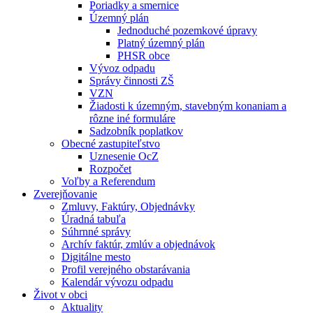
Poriadky a smernice
Územný plán
Jednoduché pozemkové úpravy
Platný územný plán
PHSR obce
Vývoz odpadu
Správy činnosti ZŠ
VZN
Žiadosti k územným, stavebným konaniam a
rôzne iné formuláre
Sadzobník poplatkov
Obecné zastupiteľstvo
Uznesenie OcZ
Rozpočet
Voľby a Referendum
Zverejňovanie
Zmluvy, Faktúry, Objednávky
Úradná tabuľa
Súhrnné správy
Archív faktúr, zmlúv a objednávok
Digitálne mesto
Profil verejného obstarávania
Kalendár vývozu odpadu
Život v obci
Aktuality