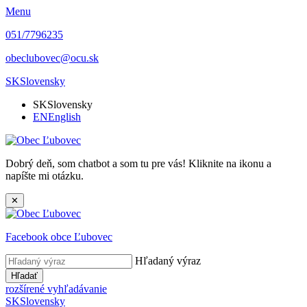
Menu
051/7796235
obeclubovec@ocu.sk
SK
Slovensky
SK
Slovensky
EN
English
Dobrý deň, som chatbot a som tu pre vás! Kliknite na ikonu a
napíšte mi otázku.
✕
Facebook obce Ľubovec
Hľadaný výraz
Hľadať
rozšírené vyhľadávanie
SK
Slovensky