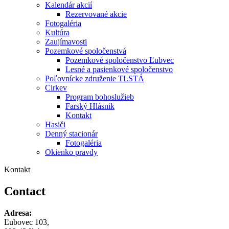
Kalendár akcií
Rezervované akcie
Fotogaléria
Kultúra
Zaujímavosti
Pozemkové spoločenstvá
Pozemkové spoločenstvo Ľubvec
Lesné a pasienkové spoločenstvo
Poľovnícke združenie TLSTÁ
Cirkev
Program bohoslužieb
Farský Hlásnik
Kontakt
Hasiči
Denný stacionár
Fotogaléria
Okienko pravdy
Kontakt
Contact
Adresa:
Ľubovec 103,