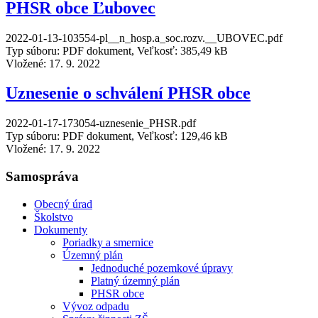
PHSR obce Ľubovec
2022-01-13-103554-pl__n_hosp.a_soc.rozv.__UBOVEC.pdf
Typ súboru: PDF dokument, Veľkosť: 385,49 kB
Vložené:
17. 9. 2022
Uznesenie o schválení PHSR obce
2022-01-17-173054-uznesenie_PHSR.pdf
Typ súboru: PDF dokument, Veľkosť: 129,46 kB
Vložené:
17. 9. 2022
Samospráva
Obecný úrad
Školstvo
Dokumenty
Poriadky a smernice
Územný plán
Jednoduché pozemkové úpravy
Platný územný plán
PHSR obce
Vývoz odpadu