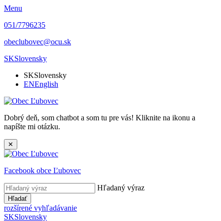
Menu
051/7796235
obeclubovec@ocu.sk
SK
Slovensky
SK
Slovensky
EN
English
Dobrý deň, som chatbot a som tu pre vás! Kliknite na ikonu a
napíšte mi otázku.
✕
Facebook obce Ľubovec
Hľadaný výraz
Hľadať
rozšírené vyhľadávanie
SK
Slovensky