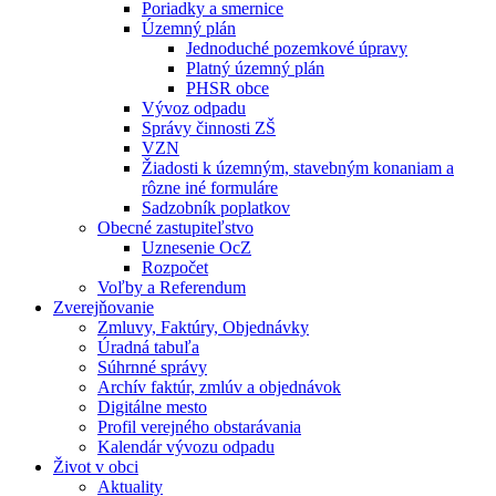
Poriadky a smernice
Územný plán
Jednoduché pozemkové úpravy
Platný územný plán
PHSR obce
Vývoz odpadu
Správy činnosti ZŠ
VZN
Žiadosti k územným, stavebným konaniam a
rôzne iné formuláre
Sadzobník poplatkov
Obecné zastupiteľstvo
Uznesenie OcZ
Rozpočet
Voľby a Referendum
Zverejňovanie
Zmluvy, Faktúry, Objednávky
Úradná tabuľa
Súhrnné správy
Archív faktúr, zmlúv a objednávok
Digitálne mesto
Profil verejného obstarávania
Kalendár vývozu odpadu
Život v obci
Aktuality