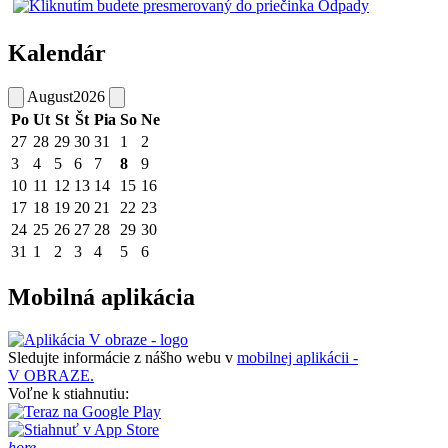
Kalendár
August
2026
Po
Ut
St
Št
Pia
So
Ne
27
28
29
30
31
1
2
3
4
5
6
7
8
9
10
11
12
13
14
15
16
17
18
19
20
21
22
23
24
25
26
27
28
29
30
31
1
2
3
4
5
6
Mobilná aplikácia
Sledujte informácie z nášho webu v
mobilnej aplikácii -
V OBRAZE.
Voľne k stiahnutiu:
hore