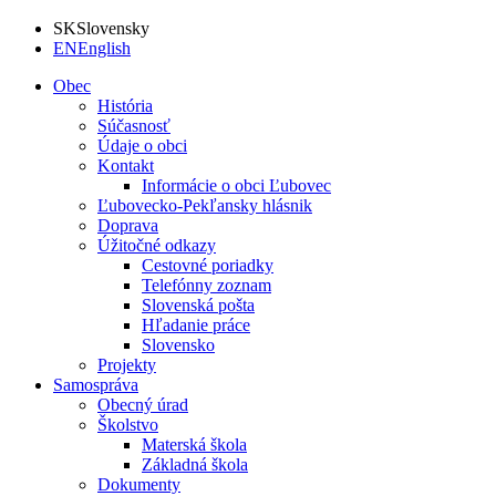
SK
Slovensky
EN
English
Obec
História
Súčasnosť
Údaje o obci
Kontakt
Informácie o obci Ľubovec
Ľubovecko-Pekľansky hlásnik
Doprava
Úžitočné odkazy
Cestovné poriadky
Telefónny zoznam
Slovenská pošta
Hľadanie práce
Slovensko
Projekty
Samospráva
Obecný úrad
Školstvo
Materská škola
Základná škola
Dokumenty