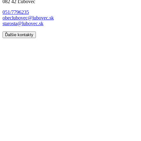
082 42 Ľubovec
051/7796235
obeclubovec@lubovec.sk
starosta@lubovec.sk
Ďalšie kontakty