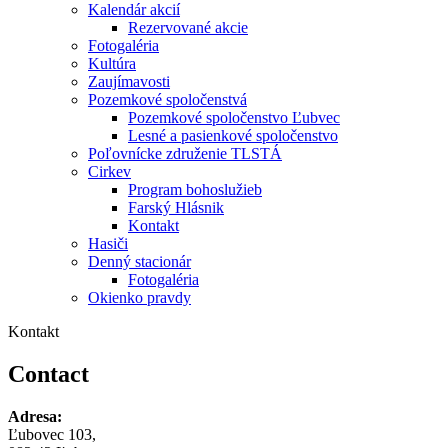
Kalendár akcií
Rezervované akcie
Fotogaléria
Kultúra
Zaujímavosti
Pozemkové spoločenstvá
Pozemkové spoločenstvo Ľubvec
Lesné a pasienkové spoločenstvo
Poľovnícke združenie TLSTÁ
Cirkev
Program bohoslužieb
Farský Hlásnik
Kontakt
Hasiči
Denný stacionár
Fotogaléria
Okienko pravdy
Kontakt
Contact
Adresa:
Ľubovec 103,