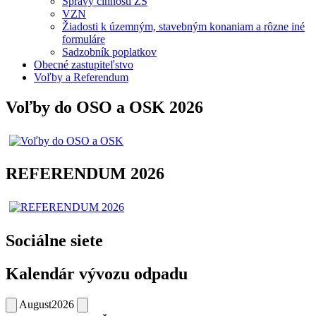
Správy činnosti ZŠ
VZN
Žiadosti k územným, stavebným konaniam a rôzne iné
formuláre
Sadzobník poplatkov
Obecné zastupiteľstvo
Voľby a Referendum
Voľby do OSO a OSK 2026
REFERENDUM 2026
Sociálne siete
Kalendár vývozu odpadu
August
2026