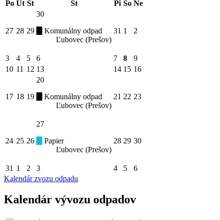
Po
Ut
St
Št
Pi
So
Ne
30
27
28
29
Komunálny odpad
31
1
2
Ľubovec (Prešov)
3
4
5
6
7
8
9
10
11
12
13
14
15
16
20
17
18
19
Komunálny odpad
21
22
23
Ľubovec (Prešov)
27
24
25
26
Papier
28
29
30
Ľubovec (Prešov)
31
1
2
3
4
5
6
Kalendár zvozu odpadu
Kalendár vývozu odpadov