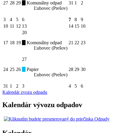
27
28
29
Komunálny odpad
31
1
2
Ľubovec (Prešov)
3
4
5
6
7
8
9
10
11
12
13
14
15
16
20
17
18
19
Komunálny odpad
21
22
23
Ľubovec (Prešov)
27
24
25
26
Papier
28
29
30
Ľubovec (Prešov)
31
1
2
3
4
5
6
Kalendár zvozu odpadu
Kalendár vývozu odpadov