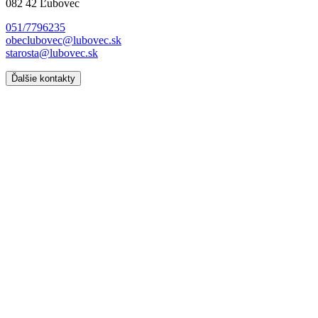
082 42 Ľubovec
051/7796235
obeclubovec@lubovec.sk
starosta@lubovec.sk
Ďalšie kontakty