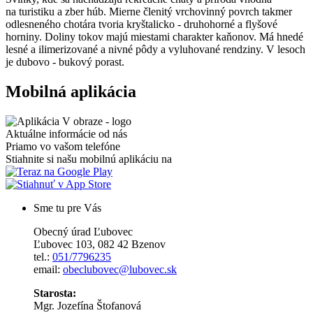
na turistiku a zber húb. Mierne členitý vrchovinný povrch takmer
odlesneného chotára tvoria kryštalicko - druhohorné a flyšové
horniny. Doliny tokov majú miestami charakter kaňonov. Má hnedé
lesné a ilimerizované a nivné pôdy a vyluhované rendziny. V lesoch
je dubovo - bukový porast.
Mobilná aplikácia
Aktuálne informácie od nás
Priamo vo vašom telefóne
Stiahnite si našu mobilnú aplikáciu na
Sme tu pre Vás
Obecný úrad Ľubovec
Ľubovec 103, 082 42 Bzenov
tel.:
051/7796235
email:
obeclubovec@lubovec.sk
Starosta:
Mgr. Jozefína Štofanová