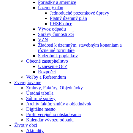
Poriadky a smernice
Územný plán
Jednoduché pozemkové úpravy
Platný územný plán
PHSR obce
Vývoz odpadu
Správy činnosti ZŠ
VZN
Žiadosti k územným, stavebným konaniam a
rôzne iné formuláre
Sadzobník poplatkov
Obecné zastupiteľstvo
Uznesenie OcZ
Rozpočet
Voľby a Referendum
Zverejňovanie
Zmluvy, Faktúry, Objednávky
Úradná tabuľa
Súhrnné správy
Archív faktúr, zmlúv a objednávok
Digitálne mesto
Profil verejného obstarávania
Kalendár vývozu odpadu
Život v obci
Aktuality