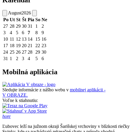
Kalendár
August
2026
Po
Ut
St
Št
Pia
So
Ne
27
28
29
30
31
1
2
3
4
5
6
7
8
9
10
11
12
13
14
15
16
17
18
19
20
21
22
23
24
25
26
27
28
29
30
31
1
2
3
4
5
6
Mobilná aplikácia
Sledujte informácie z nášho webu v
mobilnej aplikácii -
V OBRAZE.
Voľne k stiahnutiu:
hore
Ľubovec leží na južnom okraji Šarišskej vrchoviny v blízkosti riečky
Svinky, kde sa nachádzajú rekreačné chaty a príroda vhodná