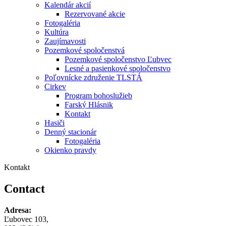
Kalendár akcií
Rezervované akcie
Fotogaléria
Kultúra
Zaujímavosti
Pozemkové spoločenstvá
Pozemkové spoločenstvo Ľubvec
Lesné a pasienkové spoločenstvo
Poľovnícke združenie TLSTÁ
Cirkev
Program bohoslužieb
Farský Hlásnik
Kontakt
Hasiči
Denný stacionár
Fotogaléria
Okienko pravdy
Kontakt
Contact
Adresa:
Ľubovec 103,