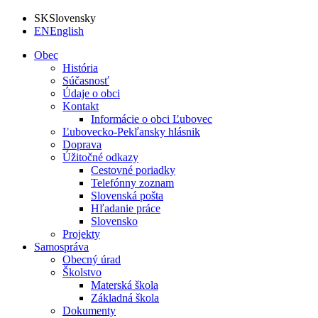
SK
Slovensky
EN
English
Obec
História
Súčasnosť
Údaje o obci
Kontakt
Informácie o obci Ľubovec
Ľubovecko-Pekľansky hlásnik
Doprava
Úžitočné odkazy
Cestovné poriadky
Telefónny zoznam
Slovenská pošta
Hľadanie práce
Slovensko
Projekty
Samospráva
Obecný úrad
Školstvo
Materská škola
Základná škola
Dokumenty