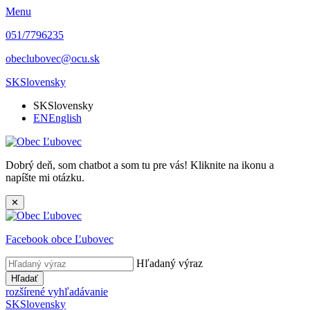
Menu
051/7796235
obeclubovec@ocu.sk
SK
Slovensky
SK
Slovensky
EN
English
Dobrý deň, som chatbot a som tu pre vás! Kliknite na ikonu a
napíšte mi otázku.
✕
Facebook obce Ľubovec
Hľadaný výraz
Hľadať
rozšírené vyhľadávanie
SK
Slovensky