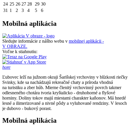
24
25
26
27
28
29
30
31
1
2
3
4
5
6
Mobilná aplikácia
Sledujte informácie z nášho webu v
mobilnej aplikácii -
V OBRAZE.
Voľne k stiahnutiu:
hore
Ľubovec leží na južnom okraji Šarišskej vrchoviny v blízkosti riečky
Svinky, kde sa nachádzajú rekreačné chaty a príroda vhodná
na turistiku a zber húb. Mierne členitý vrchovinný povrch takmer
odlesneného chotára tvoria kryštalicko - druhohorné a flyšové
horniny. Doliny tokov majú miestami charakter kaňonov. Má hnedé
lesné a ilimerizované a nivné pôdy a vyluhované rendziny. V lesoch
je dubovo - bukový porast.
Mobilná aplikácia