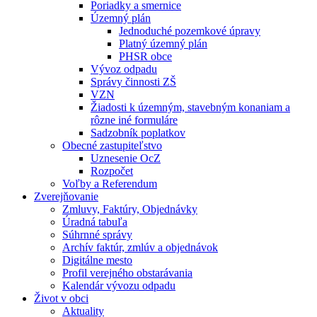
Poriadky a smernice
Územný plán
Jednoduché pozemkové úpravy
Platný územný plán
PHSR obce
Vývoz odpadu
Správy činnosti ZŠ
VZN
Žiadosti k územným, stavebným konaniam a
rôzne iné formuláre
Sadzobník poplatkov
Obecné zastupiteľstvo
Uznesenie OcZ
Rozpočet
Voľby a Referendum
Zverejňovanie
Zmluvy, Faktúry, Objednávky
Úradná tabuľa
Súhrnné správy
Archív faktúr, zmlúv a objednávok
Digitálne mesto
Profil verejného obstarávania
Kalendár vývozu odpadu
Život v obci
Aktuality