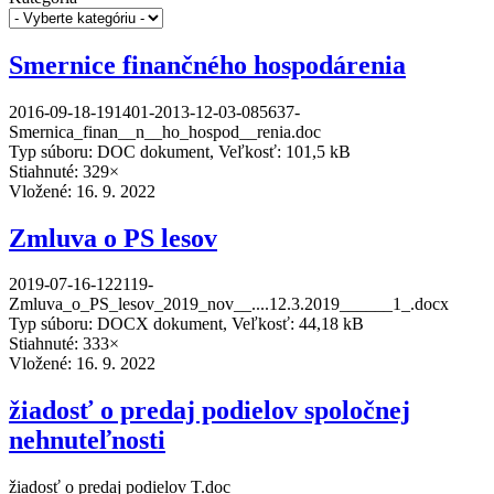
Smernice finančného hospodárenia
2016-09-18-191401-2013-12-03-085637-
Smernica_finan__n__ho_hospod__renia.doc
Typ súboru: DOC dokument, Veľkosť: 101,5 kB
Stiahnuté: 329×
Vložené:
16. 9. 2022
Zmluva o PS lesov
2019-07-16-122119-
Zmluva_o_PS_lesov_2019_nov__....12.3.2019______1_.docx
Typ súboru: DOCX dokument, Veľkosť: 44,18 kB
Stiahnuté: 333×
Vložené:
16. 9. 2022
žiadosť o predaj podielov spoločnej
nehnuteľnosti
žiadosť o predaj podielov T.doc