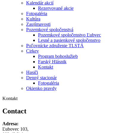
Kalendár akcií
Rezervované akcie
Fotogaléria
Kultúra
Zaujímavosti
Pozemkové spoločenstvá
Pozemkové spoločenstvo Ľubvec
Lesné a pasienkové spoločenstvo
Poľovnícke združenie TLSTÁ
Cirkev
Program bohoslužieb
Farský Hlásnik
Kontakt
Hasiči
Denný stacionár
Fotogaléria
Okienko pravdy
Kontakt
Contact
Adresa:
Ľubovec 103,