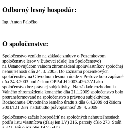
Odborný lesný hospodár:
Ing. Anton Paločko
O spoločenstve:
Spoločenstvo vzniklo na základe zmluvy o Pozemkovom
spoločenstve lesov v Ľubovci (ďalej len Spoločenstvo)
na Ustanovujúcom valnom zhromaždení spoluvlastníkov spoločnej
nehnuteľnosti dňa 24. 3. 2003. Do zoznamu pozemkových
spoločenstiev na Obvodnom lesnom úrade v Prešove bolo zapísané
dňa 24.3.2003 pod číslom OPPaLH 2003-426-2/ZJ ako
spoločenstvo bez právnej subjektivity. Na základe rozhodnutia
Valného zhromaždenia konaného dňa 21.1.2009 spoločenstvo bolo
pretransformované na spoločenstvo s právnou subjektivitou.
Rozhodnutie Obvodného lesného úradu z dňa 6.4.2009 od číslom
2001/121-2/Fi nadobudlo právoplatnosť 29. 4. 2009.
Spoločenstvo začalo hospodáriť na spoločných nehnuteľnostiach
podľa listu vlastníctva (ďalej len LV) 316, parcely číslo 273 Stráň
a 322 Háj o rozlohe 19,5554 ha.