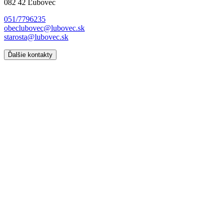
082 42 Ľubovec
051/7796235
obeclubovec@lubovec.sk
starosta@lubovec.sk
Ďalšie kontakty