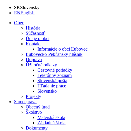
SK
Slovensky
EN
English
Obec
História
Súčasnosť
Údaje o obci
Kontakt
Informácie o obci Ľubovec
Ľubovecko-Pekľansky hlásnik
Doprava
Úžitočné odkazy
Cestovné poriadky
Telefónny zoznam
Slovenská pošta
Hľadanie práce
Slovensko
Projekty
Samospráva
Obecný úrad
Školstvo
Materská škola
Základná škola
Dokumenty