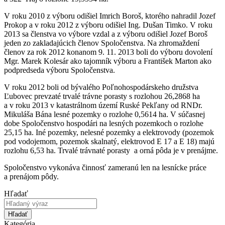
V roku 2010 z výboru odišiel Imrich Boroš, ktorého nahradil Jozef
Prokop a v roku 2012 z výboru odišiel Ing. Dušan Timko. V roku
2013 sa členstva vo výbore vzdal a z výboru odišiel Jozef Boroš
jeden zo zakladajúcich členov Spoločenstva. Na zhromaždení
členov za rok 2012 konanom 9. 11. 2013 boli do výboru dovolení
Mgr. Marek Kolesár ako tajomník výboru a František Marton ako
podpredseda výboru Spoločenstva.
V roku 2012 boli od bývalého Poľnohospodárskeho družstva
Ľubovec prevzaté trvalé trávne porasty s rozlohou 26,2868 ha
a v roku 2013 v katastrálnom území Ruské Pekľany od RNDr.
Mikuláša Bána lesné pozemky o rozlohe 0,5614 ha. V súčasnej
dobe Spoločenstvo hospodári na lesných pozemkoch o rozlohe
25,15 ha. Iné pozemky, nelesné pozemky a elektrovody (pozemok
pod vodojemom, pozemok skalnatý, elektrovod E 17 a E 18) majú
rozlohu 6,53 ha. Trvalé trávnaté porasty a orná pôda je v prenájme.
Spoločenstvo vykonáva činnosť zameranú len na lesnícke práce
a prenájom pôdy.
Hľadať
Hľadať
Kategória