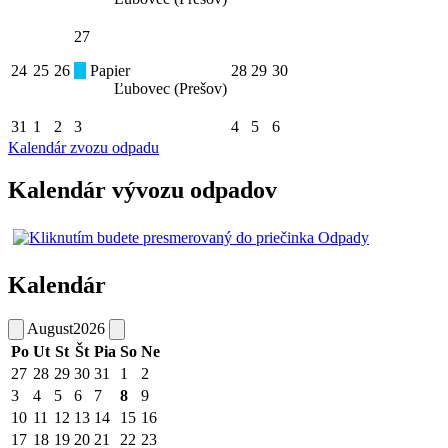
27
24
25
26
Papier
28
29
30
Ľubovec (Prešov)
31
1
2
3
4
5
6
Kalendár zvozu odpadu
Kalendár vývozu odpadov
Kalendár
August
2026
Po
Ut
St
Št
Pia
So
Ne
27
28
29
30
31
1
2
3
4
5
6
7
8
9
10
11
12
13
14
15
16
17
18
19
20
21
22
23