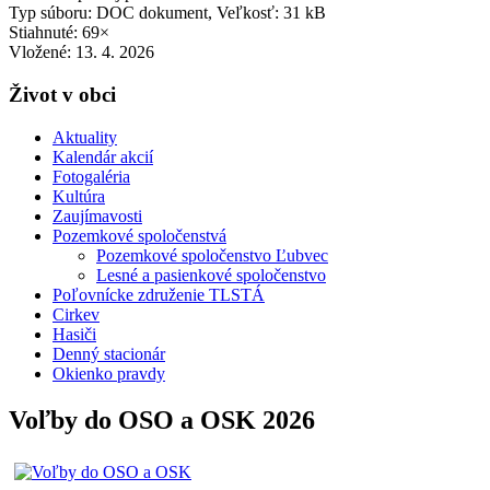
Typ súboru: DOC dokument, Veľkosť: 31 kB
Stiahnuté: 69×
Vložené:
13. 4. 2026
Život v obci
Aktuality
Kalendár akcií
Fotogaléria
Kultúra
Zaujímavosti
Pozemkové spoločenstvá
Pozemkové spoločenstvo Ľubvec
Lesné a pasienkové spoločenstvo
Poľovnícke združenie TLSTÁ
Cirkev
Hasiči
Denný stacionár
Okienko pravdy
Voľby do OSO a OSK 2026