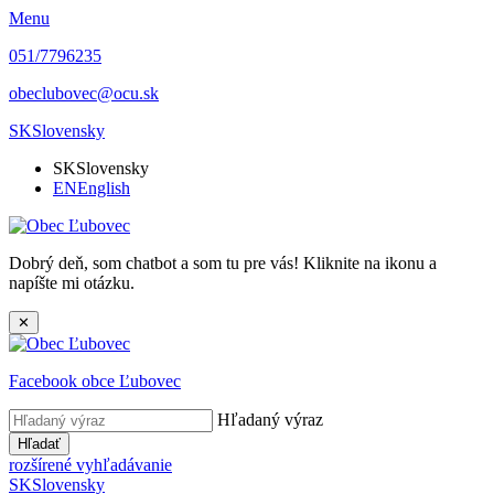
Menu
051/7796235
obeclubovec@ocu.sk
SK
Slovensky
SK
Slovensky
EN
English
Dobrý deň, som chatbot a som tu pre vás! Kliknite na ikonu a
napíšte mi otázku.
✕
Facebook obce Ľubovec
Hľadaný výraz
Hľadať
rozšírené vyhľadávanie
SK
Slovensky