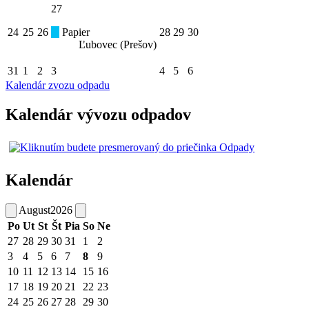
27
24
25
26
Papier
28
29
30
Ľubovec (Prešov)
31
1
2
3
4
5
6
Kalendár zvozu odpadu
Kalendár vývozu odpadov
Kalendár
August
2026
Po
Ut
St
Št
Pia
So
Ne
27
28
29
30
31
1
2
3
4
5
6
7
8
9
10
11
12
13
14
15
16
17
18
19
20
21
22
23
24
25
26
27
28
29
30