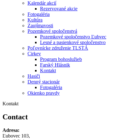
Kalendár akcií
Rezervované akcie
Fotogaléria
Kultúra
Zaujímavosti
Pozemkové spoločenstvá
Pozemkové spoločenstvo Ľubvec
Lesné a pasienkové spoločenstvo
Poľovnícke združenie TLSTÁ
Cirkev
Program bohoslužieb
Farský Hlásnik
Kontakt
Hasiči
Denný stacionár
Fotogaléria
Okienko pravdy
Kontakt
Contact
Adresa:
Ľubovec 103,