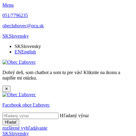
Menu
051/7796235
obeclubovec@ocu.sk
SK
Slovensky
SK
Slovensky
EN
English
Dobrý deň, som chatbot a som tu pre vás! Kliknite na ikonu a
napíšte mi otázku.
✕
Facebook obce Ľubovec
Hľadaný výraz
Hľadať
rozšírené vyhľadávanie
SK
Slovensky