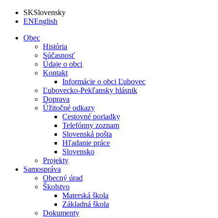
SK
Slovensky
EN
English
Obec
História
Súčasnosť
Údaje o obci
Kontakt
Informácie o obci Ľubovec
Ľubovecko-Pekľansky hlásnik
Doprava
Úžitočné odkazy
Cestovné poriadky
Telefónny zoznam
Slovenská pošta
Hľadanie práce
Slovensko
Projekty
Samospráva
Obecný úrad
Školstvo
Materská škola
Základná škola
Dokumenty