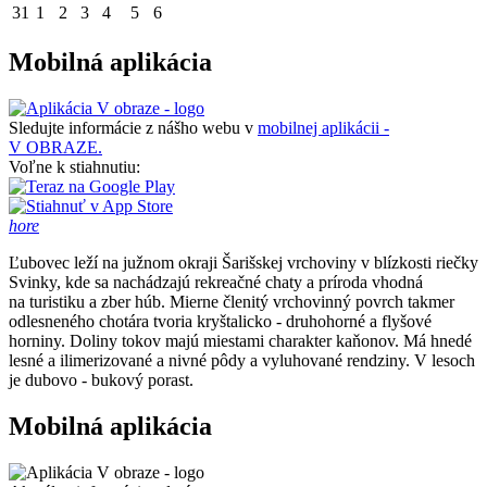
31
1
2
3
4
5
6
Mobilná aplikácia
Sledujte informácie z nášho webu v
mobilnej aplikácii -
V OBRAZE.
Voľne k stiahnutiu:
hore
Ľubovec leží na južnom okraji Šarišskej vrchoviny v blízkosti riečky
Svinky, kde sa nachádzajú rekreačné chaty a príroda vhodná
na turistiku a zber húb. Mierne členitý vrchovinný povrch takmer
odlesneného chotára tvoria kryštalicko - druhohorné a flyšové
horniny. Doliny tokov majú miestami charakter kaňonov. Má hnedé
lesné a ilimerizované a nivné pôdy a vyluhované rendziny. V lesoch
je dubovo - bukový porast.
Mobilná aplikácia