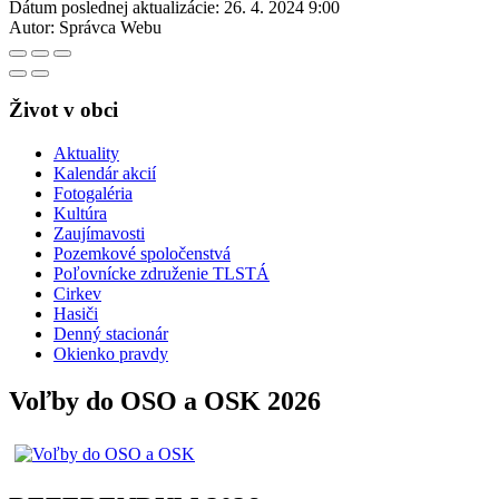
Dátum poslednej aktualizácie:
26. 4. 2024 9:00
Autor:
Správca Webu
Život v obci
Aktuality
Kalendár akcií
Fotogaléria
Kultúra
Zaujímavosti
Pozemkové spoločenstvá
Poľovnícke združenie TLSTÁ
Cirkev
Hasiči
Denný stacionár
Okienko pravdy
Voľby do OSO a OSK 2026