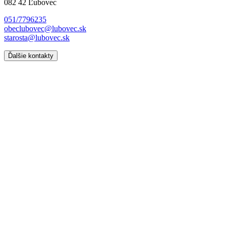
082 42 Ľubovec
051/7796235
obeclubovec@lubovec.sk
starosta@lubovec.sk
Ďalšie kontakty