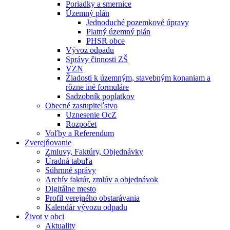
Poriadky a smernice
Územný plán
Jednoduché pozemkové úpravy
Platný územný plán
PHSR obce
Vývoz odpadu
Správy činnosti ZŠ
VZN
Žiadosti k územným, stavebným konaniam a
rôzne iné formuláre
Sadzobník poplatkov
Obecné zastupiteľstvo
Uznesenie OcZ
Rozpočet
Voľby a Referendum
Zverejňovanie
Zmluvy, Faktúry, Objednávky
Úradná tabuľa
Súhrnné správy
Archív faktúr, zmlúv a objednávok
Digitálne mesto
Profil verejného obstarávania
Kalendár vývozu odpadu
Život v obci
Aktuality