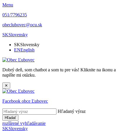
Menu
051/7796235
obeclubovec@ocu.sk
SK
Slovensky
SK
Slovensky
EN
English
Dobrý deň, som chatbot a som tu pre vás! Kliknite na ikonu a
napíšte mi otázku.
✕
Facebook obce Ľubovec
Hľadaný výraz
Hľadať
rozšírené vyhľadávanie
SK
Slovensky