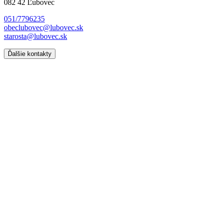
082 42 Ľubovec
051/7796235
obeclubovec@lubovec.sk
starosta@lubovec.sk
Ďalšie kontakty