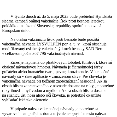
V týchto dňoch až do 5. mája 2023 bude prebiehať štyridsiata
siedma kampaň orálnej vakcinácie líšok proti besnote leteckou
pokládkou na území Slovenskej republiky spolufinancovaná
Európskou úniou.
Na orálnu vakcináciu líšok proti besnote bude použitá
vakcinačná návnada LYSVULPEN por. a. u. v., ktorá obsahuje
modifikovaný oslabený vakcinačný kmeň besnoty SAD Bern
v celkovom počte 367 796 vakcinačných návnad.
Zmes je naplnená do plastikových toboliek (blistrov), ktoré sú
obalené návnadovou hmotou. Návnada je čiernohnedej farby,
guľatého alebo hranatého tvaru, pevnej konzistencie. Vakcinačné
návnady sú v čase aplikácie v zmrazenom stave. Pre človeka je
vakcinačná návnada pri bežnom zaobchádzaní neškodná. Ak sa
obsah blistra zapracovaného v návnade dostane na ruky, je potrebné
ruky ihneď umyť vodou a mydlom. Ak sa obsah blistra dostane
na sliznicu úst, nosa alebo očí človeka, je potrebné okamžite
vyhľadať lekárske ošetrenie.
V prípade nálezu vakcinačnej návnady je potrebné sa
vyvarovať manipulácii s ňou a urýchlene opustiť miesto nálezu