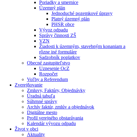
Poriadky a smernice
Územný plán
Jednoduché pozemkové úpravy
Platný územný plán
PHSR obce
Vývoz odpadu
Správy činnosti ZŠ
VZN
Žiadosti k územným, stavebným konaniam a
rôzne iné formuláre
Sadzobník poplatkov
Obecné zastupiteľstvo
Uznesenie OcZ
Rozpočet
Voľby a Referendum
Zverejňovanie
Zmluvy, Faktúry, Objednávky
Úradná tabuľa
Súhrnné správy
Archív faktúr, zmlúv a objednávok
Digitálne mesto
Profil verejného obstarávania
Kalendár vývozu odpadu
Život v obci
Aktuality