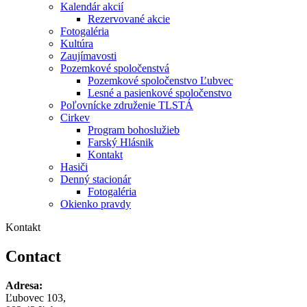
Kalendár akcií
Rezervované akcie
Fotogaléria
Kultúra
Zaujímavosti
Pozemkové spoločenstvá
Pozemkové spoločenstvo Ľubvec
Lesné a pasienkové spoločenstvo
Poľovnícke združenie TLSTÁ
Cirkev
Program bohoslužieb
Farský Hlásnik
Kontakt
Hasiči
Denný stacionár
Fotogaléria
Okienko pravdy
Kontakt
Contact
Adresa:
Ľubovec 103,