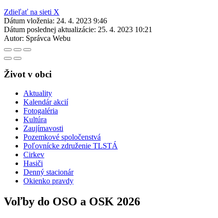
Zdieľať na sieti X
Dátum vloženia:
24. 4. 2023 9:46
Dátum poslednej aktualizácie:
25. 4. 2023 10:21
Autor:
Správca Webu
Život v obci
Aktuality
Kalendár akcií
Fotogaléria
Kultúra
Zaujímavosti
Pozemkové spoločenstvá
Poľovnícke združenie TLSTÁ
Cirkev
Hasiči
Denný stacionár
Okienko pravdy
Voľby do OSO a OSK 2026