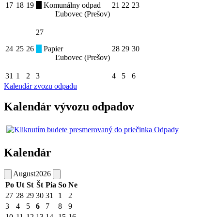
17
18
19
Komunálny odpad
21
22
23
Ľubovec (Prešov)
27
24
25
26
Papier
28
29
30
Ľubovec (Prešov)
31
1
2
3
4
5
6
Kalendár zvozu odpadu
Kalendár vývozu odpadov
Kalendár
August
2026
Po
Ut
St
Št
Pia
So
Ne
27
28
29
30
31
1
2
3
4
5
6
7
8
9
10
11
12
13
14
15
16