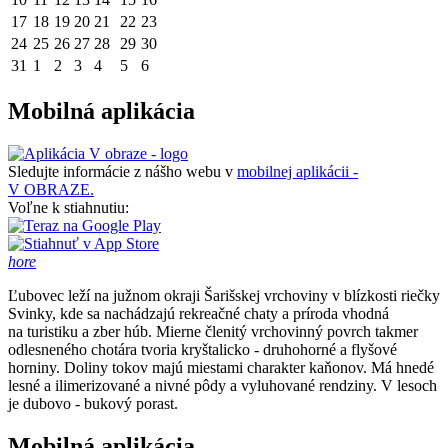
17
18
19
20
21
22
23
24
25
26
27
28
29
30
31
1
2
3
4
5
6
Mobilná aplikácia
Sledujte informácie z nášho webu v
mobilnej aplikácii -
V OBRAZE.
Voľne k stiahnutiu:
hore
Ľubovec leží na južnom okraji Šarišskej vrchoviny v blízkosti riečky
Svinky, kde sa nachádzajú rekreačné chaty a príroda vhodná
na turistiku a zber húb. Mierne členitý vrchovinný povrch takmer
odlesneného chotára tvoria kryštalicko - druhohorné a flyšové
horniny. Doliny tokov majú miestami charakter kaňonov. Má hnedé
lesné a ilimerizované a nivné pôdy a vyluhované rendziny. V lesoch
je dubovo - bukový porast.
Mobilná aplikácia