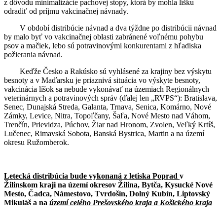
z dôvodu minimalizácie pachovej stopy, ktorá by mohla líšku
odradiť od príjmu vakcinačnej návnady.
V období distribúcie návnad a dva týždne po distribúcii návnad
by malo byť vo vakcinačnej oblasti zabránené voľnému pohybu
psov a mačiek, lebo sú potravinovými konkurentami z hľadiska
požierania návnad.
Keďže Česko a Rakúsko sú vyhlásené za krajiny bez výskytu
besnoty a v Maďarsku je priaznivá situácia vo výskyte besnoty,
vakcinácia líšok sa nebude vykonávať na územiach Regionálnych
veterinárnych a potravinových správ (ďalej len „RVPS“): Bratislava,
Senec, Dunajská Streda, Galanta, Trnava, Senica, Komárno, Nové
Zámky, Levice, Nitra, Topoľčany, Šaľa, Nové Mesto nad Váhom,
Trenčín, Prievidza, Púchov, Žiar nad Hronom, Zvolen, Veľký Krtíš,
Lučenec, Rimavská Sobota, Banská Bystrica, Martin a na území
okresu Ružomberok.
Letecká distribúcia bude vykonaná z letiska Poprad
v
Žilinskom kraji na území okresov Žilina, Bytča, Kysucké Nové
Mesto, Čadca, Námestovo, Tvrdošín, Dolný Kubín, Liptovský
Mikuláš a na
území celého Prešovského kraja a Košického kraja