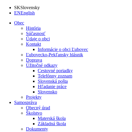
SK
Slovensky
EN
English
Obec
História
Súčasnosť
Údaje o obci
Kontakt
Informácie o obci Ľubovec
Ľubovecko-Pekľansky hlásnik
Doprava
Úžitočné odkazy
Cestovné poriadky
Telefónny zoznam
Slovenská pošta
Hľadanie práce
Slovensko
Projekty
Samospráva
Obecný úrad
Školstvo
Materská škola
Základná škola
Dokumenty