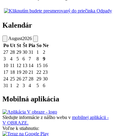
Kalendár
August
2026
Po
Ut
St
Št
Pia
So
Ne
27
28
29
30
31
1
2
3
4
5
6
7
8
9
10
11
12
13
14
15
16
17
18
19
20
21
22
23
24
25
26
27
28
29
30
31
1
2
3
4
5
6
Mobilná aplikácia
Sledujte informácie z nášho webu v
mobilnej aplikácii -
V OBRAZE.
Voľne k stiahnutiu: