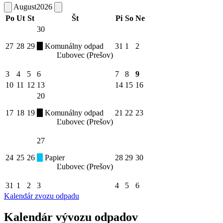
August
2026
Po
Ut
St
Št
Pi
So
Ne
30
27
28
29
Komunálny odpad
31
1
2
Ľubovec (Prešov)
3
4
5
6
7
8
9
10
11
12
13
14
15
16
20
17
18
19
Komunálny odpad
21
22
23
Ľubovec (Prešov)
27
24
25
26
Papier
28
29
30
Ľubovec (Prešov)
31
1
2
3
4
5
6
Kalendár zvozu odpadu
Kalendár vývozu odpadov