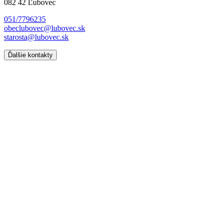
082 42 Ľubovec
051/7796235
obeclubovec@lubovec.sk
starosta@lubovec.sk
Ďalšie kontakty