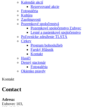
Kalendár akcií
Rezervované akcie
Fotogaléria
Kultúra
Zaujímavosti
Pozemkové spoločenstvá
Pozemkové spoločenstvo Ľubvec
Lesné a pasienkové spoločenstvo
Poľovnícke združenie TLSTÁ
Cirkev
Program bohoslužieb
Farský Hlásnik
Kontakt
Hasiči
Denný stacionár
Fotogaléria
Okienko pravdy
Kontakt
Contact
Adresa:
Ľubovec 103,