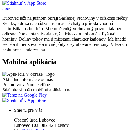
hore
Ľubovec leží na južnom okraji Šarišskej vrchoviny v blízkosti riečky
Svinky, kde sa nachádzajú rekreačné chaty a príroda vhodná
na turistiku a zber húb. Mierne členitý vrchovinný povrch takmer
odlesneného chotára tvoria kryštalicko - druhohorné a flyšové
horniny. Doliny tokov majú miestami charakter kaňonov. Má hnedé
lesné a ilimerizované a nivné pôdy a vyluhované rendziny. V lesoch
je dubovo - bukový porast.
Mobilná aplikácia
Aktuálne informácie od nás
Priamo vo vašom telefóne
Stiahnite si našu mobilnú aplikáciu na
Sme tu pre Vás
Obecný úrad Ľubovec
Ľubovec 103, 082 42 Bzenov