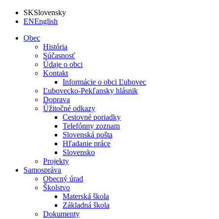
SK
Slovensky
EN
English
Obec
História
Súčasnosť
Údaje o obci
Kontakt
Informácie o obci Ľubovec
Ľubovecko-Pekľansky hlásnik
Doprava
Úžitočné odkazy
Cestovné poriadky
Telefónny zoznam
Slovenská pošta
Hľadanie práce
Slovensko
Projekty
Samospráva
Obecný úrad
Školstvo
Materská škola
Základná škola
Dokumenty