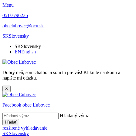
Menu
051/7796235
obeclubovec@ocu.sk
SK
Slovensky
SK
Slovensky
EN
English
Dobrý deň, som chatbot a som tu pre vás! Kliknite na ikonu a
napíšte mi otázku.
✕
Facebook obce Ľubovec
Hľadaný výraz
Hľadať
rozšírené vyhľadávanie
SK
Slovensky