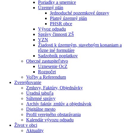
Poriadky a smernice
Územný plán
Jednoduché pozemkové úpravy
Platný územný plán
PHSR obce
Vývoz odpadu
Správy činnosti ZŠ
VZN
Žiadosti k územným, stavebným konaniam a
rôzne iné formuláre
Sadzobník poplatkov
Obecné zastupiteľstvo
Uznesenie OcZ
Rozpočet
Voľby a Referendum
Zverejňovanie
Zmluvy, Faktúry, Objednávky
Úradná tabuľa
Súhrnné správy
Archív faktúr, zmlúv a objednávok
Digitálne mesto
Profil verejného obstarávania
Kalendár vývozu odpadu
Život v obci
Aktuality