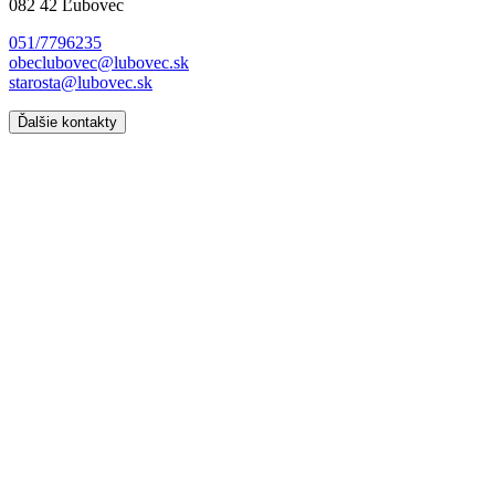
082 42 Ľubovec
051/7796235
obeclubovec@lubovec.sk
starosta@lubovec.sk
Ďalšie kontakty