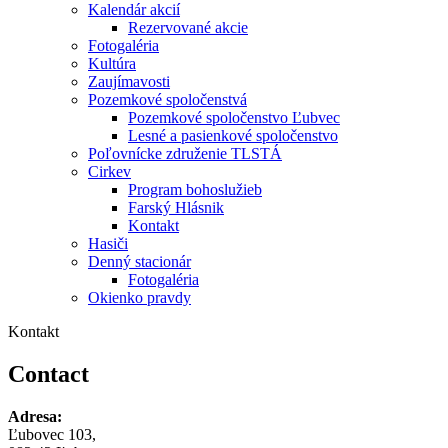
Kalendár akcií
Rezervované akcie
Fotogaléria
Kultúra
Zaujímavosti
Pozemkové spoločenstvá
Pozemkové spoločenstvo Ľubvec
Lesné a pasienkové spoločenstvo
Poľovnícke združenie TLSTÁ
Cirkev
Program bohoslužieb
Farský Hlásnik
Kontakt
Hasiči
Denný stacionár
Fotogaléria
Okienko pravdy
Kontakt
Contact
Adresa:
Ľubovec 103,