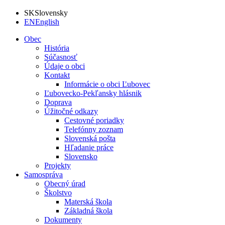
SK
Slovensky
EN
English
Obec
História
Súčasnosť
Údaje o obci
Kontakt
Informácie o obci Ľubovec
Ľubovecko-Pekľansky hlásnik
Doprava
Úžitočné odkazy
Cestovné poriadky
Telefónny zoznam
Slovenská pošta
Hľadanie práce
Slovensko
Projekty
Samospráva
Obecný úrad
Školstvo
Materská škola
Základná škola
Dokumenty