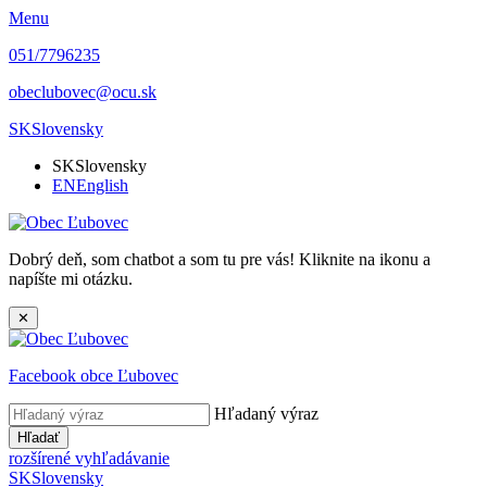
Menu
051/7796235
obeclubovec@ocu.sk
SK
Slovensky
SK
Slovensky
EN
English
Dobrý deň, som chatbot a som tu pre vás! Kliknite na ikonu a
napíšte mi otázku.
✕
Facebook obce Ľubovec
Hľadaný výraz
Hľadať
rozšírené vyhľadávanie
SK
Slovensky