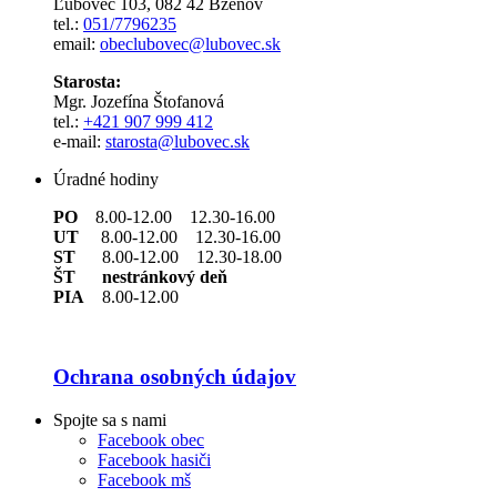
Ľubovec 103, 082 42 Bzenov
tel.:
051/7796235
email:
obeclubovec@lubovec.sk
Starosta:
Mgr. Jozefína Štofanová
tel.:
+421 907 999 412
e-mail:
starosta@lubovec.sk
Úradné hodiny
PO
8.00-12.00 12.30-16.00
UT
8.00-12.00 12.30-16.00
ST
8.00-12.00 12.30-18.00
ŠT nestránkový deň
PIA
8.00-12.00
Ochrana osobných údajov
Spojte sa s nami
Facebook obec
Facebook hasiči
Facebook mš