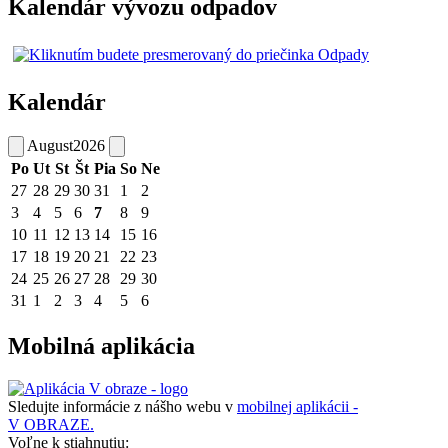
Kalendár vývozu odpadov
Kalendár
August
2026
Po
Ut
St
Št
Pia
So
Ne
27
28
29
30
31
1
2
3
4
5
6
7
8
9
10
11
12
13
14
15
16
17
18
19
20
21
22
23
24
25
26
27
28
29
30
31
1
2
3
4
5
6
Mobilná aplikácia
Sledujte informácie z nášho webu v
mobilnej aplikácii -
V OBRAZE.
Voľne k stiahnutiu: