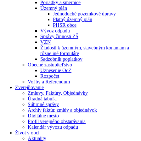
Poriadky a smernice
Územný plán
Jednoduché pozemkové úpravy
Platný územný plán
PHSR obce
Vývoz odpadu
Správy činnosti ZŠ
VZN
Žiadosti k územným, stavebným konaniam a
rôzne iné formuláre
Sadzobník poplatkov
Obecné zastupiteľstvo
Uznesenie OcZ
Rozpočet
Voľby a Referendum
Zverejňovanie
Zmluvy, Faktúry, Objednávky
Úradná tabuľa
Súhrnné správy
Archív faktúr, zmlúv a objednávok
Digitálne mesto
Profil verejného obstarávania
Kalendár vývozu odpadu
Život v obci
Aktuality