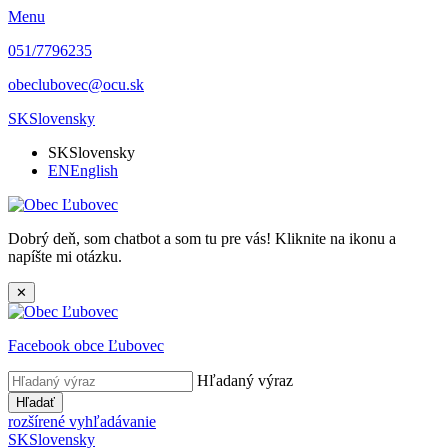
Menu
051/7796235
obeclubovec@ocu.sk
SK
Slovensky
SK
Slovensky
EN
English
Dobrý deň, som chatbot a som tu pre vás! Kliknite na ikonu a
napíšte mi otázku.
✕
Facebook obce Ľubovec
Hľadaný výraz
Hľadať
rozšírené vyhľadávanie
SK
Slovensky