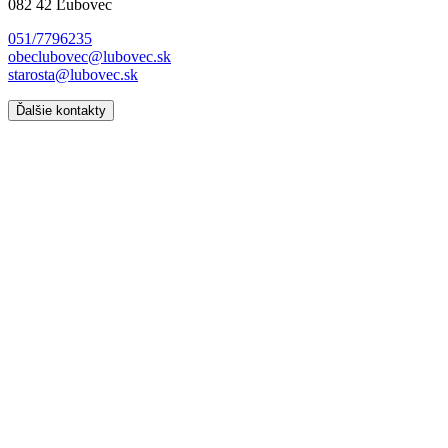
082 42 Ľubovec
051/7796235
obeclubovec@lubovec.sk
starosta@lubovec.sk
Ďalšie kontakty