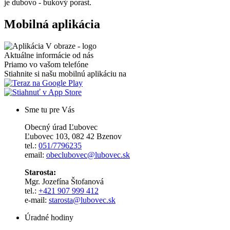
je dubovo - bukový porast.
Mobilná aplikácia
Aktuálne informácie od nás
Priamo vo vašom telefóne
Stiahnite si našu mobilnú aplikáciu na
Sme tu pre Vás
Obecný úrad Ľubovec
Ľubovec 103, 082 42 Bzenov
tel.:
051/7796235
email:
obeclubovec@lubovec.sk
Starosta:
Mgr. Jozefína Štofanová
tel.:
+421 907 999 412
e-mail:
starosta@lubovec.sk
Úradné hodiny