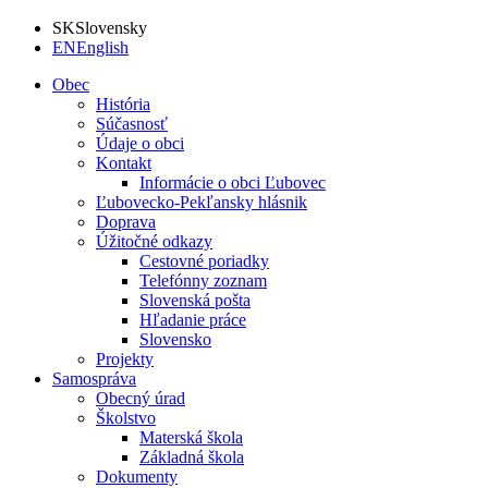
SK
Slovensky
EN
English
Obec
História
Súčasnosť
Údaje o obci
Kontakt
Informácie o obci Ľubovec
Ľubovecko-Pekľansky hlásnik
Doprava
Úžitočné odkazy
Cestovné poriadky
Telefónny zoznam
Slovenská pošta
Hľadanie práce
Slovensko
Projekty
Samospráva
Obecný úrad
Školstvo
Materská škola
Základná škola
Dokumenty