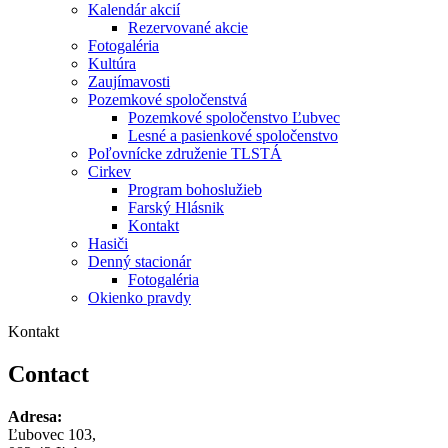
Kalendár akcií
Rezervované akcie
Fotogaléria
Kultúra
Zaujímavosti
Pozemkové spoločenstvá
Pozemkové spoločenstvo Ľubvec
Lesné a pasienkové spoločenstvo
Poľovnícke združenie TLSTÁ
Cirkev
Program bohoslužieb
Farský Hlásnik
Kontakt
Hasiči
Denný stacionár
Fotogaléria
Okienko pravdy
Kontakt
Contact
Adresa:
Ľubovec 103,