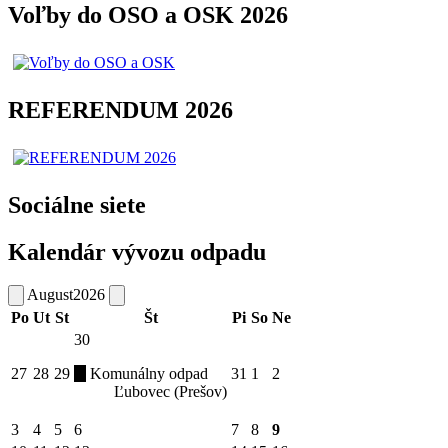
Voľby do OSO a OSK 2026
REFERENDUM 2026
Sociálne siete
Kalendár vývozu odpadu
August
2026
Po
Ut
St
Št
Pi
So
Ne
30
27
28
29
Komunálny odpad
31
1
2
Ľubovec (Prešov)
3
4
5
6
7
8
9