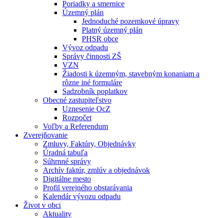
Poriadky a smernice
Územný plán
Jednoduché pozemkové úpravy
Platný územný plán
PHSR obce
Vývoz odpadu
Správy činnosti ZŠ
VZN
Žiadosti k územným, stavebným konaniam a
rôzne iné formuláre
Sadzobník poplatkov
Obecné zastupiteľstvo
Uznesenie OcZ
Rozpočet
Voľby a Referendum
Zverejňovanie
Zmluvy, Faktúry, Objednávky
Úradná tabuľa
Súhrnné správy
Archív faktúr, zmlúv a objednávok
Digitálne mesto
Profil verejného obstarávania
Kalendár vývozu odpadu
Život v obci
Aktuality