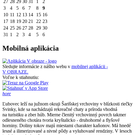
27
28
29
30
31
1
2
3
4
5
6
7
8
9
10
11
12
13
14
15
16
17
18
19
20
21
22
23
24
25
26
27
28
29
30
31
1
2
3
4
5
6
Mobilná aplikácia
Sledujte informácie z nášho webu v
mobilnej aplikácii -
V OBRAZE.
Voľne k stiahnutiu:
hore
Ľubovec leží na južnom okraji Šarišskej vrchoviny v blízkosti riečky
Svinky, kde sa nachádzajú rekreačné chaty a príroda vhodná
na turistiku a zber húb. Mierne členitý vrchovinný povrch takmer
odlesneného chotára tvoria kryštalicko - druhohorné a flyšové
horniny. Doliny tokov majú miestami charakter kaňonov. Má hnedé
lesné a ilimerizované a nivné pôdy a vyluhované rendziny. V lesoch