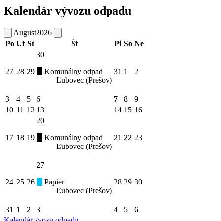
Kalendár vývozu odpadu
August
2026
Po
Ut
St
Št
Pi
So
Ne
30
27
28
29
Komunálny odpad
31
1
2
Ľubovec (Prešov)
3
4
5
6
7
8
9
10
11
12
13
14
15
16
20
17
18
19
Komunálny odpad
21
22
23
Ľubovec (Prešov)
27
24
25
26
Papier
28
29
30
Ľubovec (Prešov)
31
1
2
3
4
5
6
Kalendár zvozu odpadu