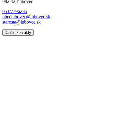
082 42 Ľubovec
051/7796235
obeclubovec@lubovec.sk
starosta@lubovec.sk
Ďalšie kontakty