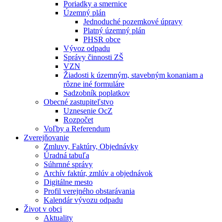
Poriadky a smernice
Územný plán
Jednoduché pozemkové úpravy
Platný územný plán
PHSR obce
Vývoz odpadu
Správy činnosti ZŠ
VZN
Žiadosti k územným, stavebným konaniam a
rôzne iné formuláre
Sadzobník poplatkov
Obecné zastupiteľstvo
Uznesenie OcZ
Rozpočet
Voľby a Referendum
Zverejňovanie
Zmluvy, Faktúry, Objednávky
Úradná tabuľa
Súhrnné správy
Archív faktúr, zmlúv a objednávok
Digitálne mesto
Profil verejného obstarávania
Kalendár vývozu odpadu
Život v obci
Aktuality