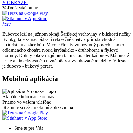
V OBRAZE.
Voľne k stiahnutiu:
hore
Ľubovec leží na južnom okraji Šarišskej vrchoviny v blízkosti riečky
Svinky, kde sa nachádzajú rekreačné chaty a príroda vhodná
na turistiku a zber húb. Mierne členitý vrchovinný povrch takmer
odlesneného chotára tvoria kryštalicko - druhohorné a flyšové
horniny. Doliny tokov majú miestami charakter kaňonov. Má hnedé
lesné a ilimerizované a nivné pôdy a vyluhované rendziny. V lesoch
je dubovo - bukový porast.
Mobilná aplikácia
Aktuálne informácie od nás
Priamo vo vašom telefóne
Stiahnite si našu mobilnú aplikáciu na
Sme tu pre Vás