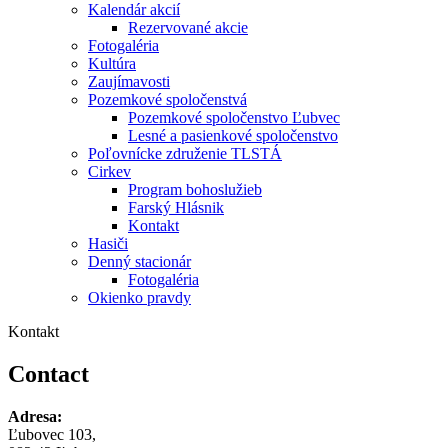
Kalendár akcií
Rezervované akcie
Fotogaléria
Kultúra
Zaujímavosti
Pozemkové spoločenstvá
Pozemkové spoločenstvo Ľubvec
Lesné a pasienkové spoločenstvo
Poľovnícke združenie TLSTÁ
Cirkev
Program bohoslužieb
Farský Hlásnik
Kontakt
Hasiči
Denný stacionár
Fotogaléria
Okienko pravdy
Kontakt
Contact
Adresa:
Ľubovec 103,