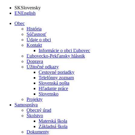
SK
Slovensky
EN
English
Obec
História
Súčasnosť
Údaje o obci
Kontakt
Informácie o obci Ľubovec
Ľubovecko-Pekľansky hlásnik
Doprava
Úžitočné odkazy
Cestovné poriadky
Telefónny zoznam
Slovenská pošta
Hľadanie práce
Slovensko
Projekty
Samospráva
Obecný úrad
Školstvo
Materská škola
Základná škola
Dokumenty