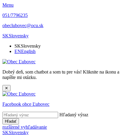
Menu
051/7796235
obeclubovec@ocu.sk
SK
Slovensky
SK
Slovensky
EN
English
Dobrý deň, som chatbot a som tu pre vás! Kliknite na ikonu a
napíšte mi otázku.
✕
Facebook obce Ľubovec
Hľadaný výraz
Hľadať
rozšírené vyhľadávanie
SK
Slovensky