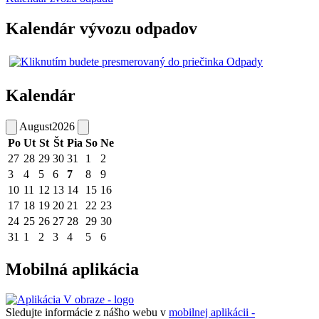
Kalendár vývozu odpadov
Kalendár
August
2026
Po
Ut
St
Št
Pia
So
Ne
27
28
29
30
31
1
2
3
4
5
6
7
8
9
10
11
12
13
14
15
16
17
18
19
20
21
22
23
24
25
26
27
28
29
30
31
1
2
3
4
5
6
Mobilná aplikácia
Sledujte informácie z nášho webu v
mobilnej aplikácii -