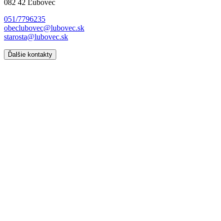
082 42 Ľubovec
051/7796235
obeclubovec@lubovec.sk
starosta@lubovec.sk
Ďalšie kontakty