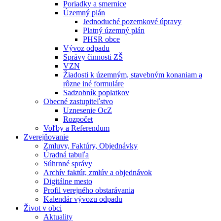
Poriadky a smernice
Územný plán
Jednoduché pozemkové úpravy
Platný územný plán
PHSR obce
Vývoz odpadu
Správy činnosti ZŠ
VZN
Žiadosti k územným, stavebným konaniam a
rôzne iné formuláre
Sadzobník poplatkov
Obecné zastupiteľstvo
Uznesenie OcZ
Rozpočet
Voľby a Referendum
Zverejňovanie
Zmluvy, Faktúry, Objednávky
Úradná tabuľa
Súhrnné správy
Archív faktúr, zmlúv a objednávok
Digitálne mesto
Profil verejného obstarávania
Kalendár vývozu odpadu
Život v obci
Aktuality