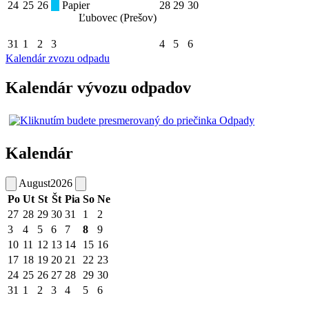
24
25
26
Papier
28
29
30
Ľubovec (Prešov)
31
1
2
3
4
5
6
Kalendár zvozu odpadu
Kalendár vývozu odpadov
Kalendár
August
2026
Po
Ut
St
Št
Pia
So
Ne
27
28
29
30
31
1
2
3
4
5
6
7
8
9
10
11
12
13
14
15
16
17
18
19
20
21
22
23
24
25
26
27
28
29
30
31
1
2
3
4
5
6