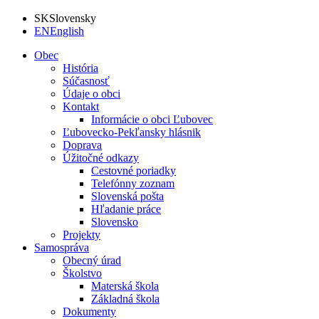
SK
Slovensky
EN
English
Obec
História
Súčasnosť
Údaje o obci
Kontakt
Informácie o obci Ľubovec
Ľubovecko-Pekľansky hlásnik
Doprava
Úžitočné odkazy
Cestovné poriadky
Telefónny zoznam
Slovenská pošta
Hľadanie práce
Slovensko
Projekty
Samospráva
Obecný úrad
Školstvo
Materská škola
Základná škola
Dokumenty