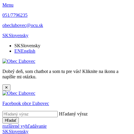
Menu
051/7796235
obeclubovec@ocu.sk
SK
Slovensky
SK
Slovensky
EN
English
Dobrý deň, som chatbot a som tu pre vás! Kliknite na ikonu a
napíšte mi otázku.
✕
Facebook obce Ľubovec
Hľadaný výraz
Hľadať
rozšírené vyhľadávanie
SK
Slovensky