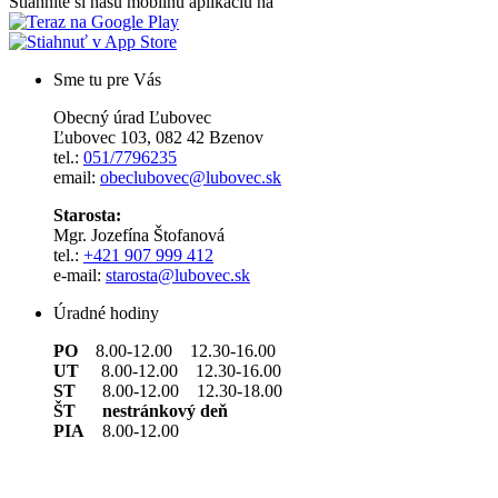
Stiahnite si našu mobilnú aplikáciu na
Sme tu pre Vás
Obecný úrad Ľubovec
Ľubovec 103, 082 42 Bzenov
tel.:
051/7796235
email:
obeclubovec@lubovec.sk
Starosta:
Mgr. Jozefína Štofanová
tel.:
+421 907 999 412
e-mail:
starosta@lubovec.sk
Úradné hodiny
PO
8.00-12.00 12.30-16.00
UT
8.00-12.00 12.30-16.00
ST
8.00-12.00 12.30-18.00
ŠT nestránkový deň
PIA
8.00-12.00