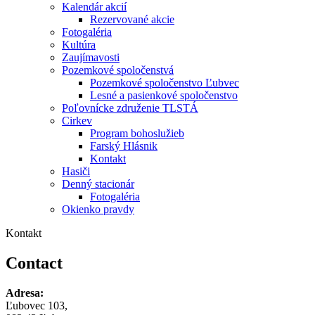
Kalendár akcií
Rezervované akcie
Fotogaléria
Kultúra
Zaujímavosti
Pozemkové spoločenstvá
Pozemkové spoločenstvo Ľubvec
Lesné a pasienkové spoločenstvo
Poľovnícke združenie TLSTÁ
Cirkev
Program bohoslužieb
Farský Hlásnik
Kontakt
Hasiči
Denný stacionár
Fotogaléria
Okienko pravdy
Kontakt
Contact
Adresa:
Ľubovec 103,