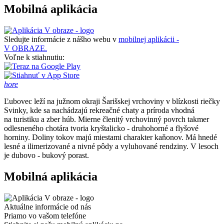
Mobilná aplikácia
Sledujte informácie z nášho webu v
mobilnej aplikácii -
V OBRAZE.
Voľne k stiahnutiu:
hore
Ľubovec leží na južnom okraji Šarišskej vrchoviny v blízkosti riečky
Svinky, kde sa nachádzajú rekreačné chaty a príroda vhodná
na turistiku a zber húb. Mierne členitý vrchovinný povrch takmer
odlesneného chotára tvoria kryštalicko - druhohorné a flyšové
horniny. Doliny tokov majú miestami charakter kaňonov. Má hnedé
lesné a ilimerizované a nivné pôdy a vyluhované rendziny. V lesoch
je dubovo - bukový porast.
Mobilná aplikácia
Aktuálne informácie od nás
Priamo vo vašom telefóne