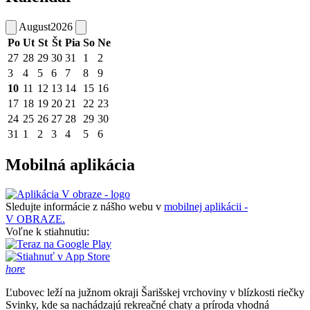
August
2026
Po
Ut
St
Št
Pia
So
Ne
27
28
29
30
31
1
2
3
4
5
6
7
8
9
10
11
12
13
14
15
16
17
18
19
20
21
22
23
24
25
26
27
28
29
30
31
1
2
3
4
5
6
Mobilná aplikácia
Sledujte informácie z nášho webu v
mobilnej aplikácii -
V OBRAZE.
Voľne k stiahnutiu:
hore
Ľubovec leží na južnom okraji Šarišskej vrchoviny v blízkosti riečky
Svinky, kde sa nachádzajú rekreačné chaty a príroda vhodná