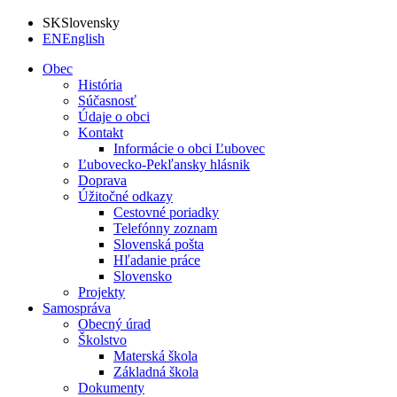
SK
Slovensky
EN
English
Obec
História
Súčasnosť
Údaje o obci
Kontakt
Informácie o obci Ľubovec
Ľubovecko-Pekľansky hlásnik
Doprava
Úžitočné odkazy
Cestovné poriadky
Telefónny zoznam
Slovenská pošta
Hľadanie práce
Slovensko
Projekty
Samospráva
Obecný úrad
Školstvo
Materská škola
Základná škola
Dokumenty