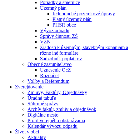
Poriadky a smernice
Územný plán
Jednoduché pozemkové úpravy
Platný územný plán
PHSR obce
Vývoz odpadu
Správy činnosti ZŠ
VZN
Žiadosti k územným, stavebným konaniam a
rôzne iné formuláre
Sadzobník poplatkov
Obecné zastupiteľstvo
Uznesenie OcZ
Rozpočet
Voľby a Referendum
Zverejňovanie
Zmluvy, Faktúry, Objednávky
Úradná tabuľa
Súhrnné správy
Archív faktúr, zmlúv a objednávok
Digitálne mesto
Profil verejného obstarávania
Kalendár vývozu odpadu
Život v obci
Aktuality