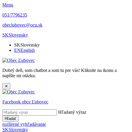
Menu
051/7796235
obeclubovec@ocu.sk
SK
Slovensky
SK
Slovensky
EN
English
Dobrý deň, som chatbot a som tu pre vás! Kliknite na ikonu a
napíšte mi otázku.
✕
Facebook obce Ľubovec
Hľadaný výraz
Hľadať
rozšírené vyhľadávanie
SK
Slovensky