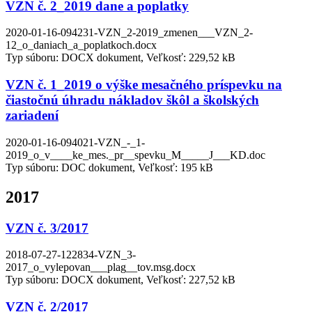
VZN č. 2_2019 dane a poplatky
2020-01-16-094231-VZN_2-2019_zmenen___VZN_2-
12_o_daniach_a_poplatkoch.docx
Typ súboru: DOCX dokument, Veľkosť: 229,52 kB
VZN č. 1_2019 o výške mesačného príspevku na
čiastočnú úhradu nákladov škôl a školských
zariadení
2020-01-16-094021-VZN_-_1-
2019_o_v____ke_mes._pr__spevku_M_____J___KD.doc
Typ súboru: DOC dokument, Veľkosť: 195 kB
2017
VZN č. 3/2017
2018-07-27-122834-VZN_3-
2017_o_vylepovan___plag__tov.msg.docx
Typ súboru: DOCX dokument, Veľkosť: 227,52 kB
VZN č. 2/2017