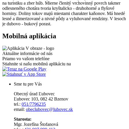
na turistiku a zber húb. Mierne členitý vrchovinný povrch takmer
odlesneného chotára tvoria kryštalicko - druhohorné a flyšové
horniny. Doliny tokov majú miestami charakter kaňonov. Má hnedé
lesné a ilimerizované a nivné pôdy a vyluhované rendziny. V lesoch
je dubovo - bukový porast.
Mobilná aplikácia
Aktuálne informácie od nás
Priamo vo vašom telefóne
Stiahnite si našu mobilnú aplikáciu na
Sme tu pre Vás
Obecný úrad Ľubovec
Ľubovec 103, 082 42 Bzenov
tel.:
051/7796235
email:
obeclubovec@lubovec.sk
Starosta:
Mgr. Jozefína Štofanová