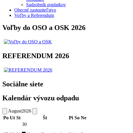
Sadzobník poplatkov
Obecné zastupiteľstvo
Voľby a Referendum
Voľby do OSO a OSK 2026
REFERENDUM 2026
Sociálne siete
Kalendár vývozu odpadu
August
2026
Po
Ut
St
Št
Pi
So
Ne
30