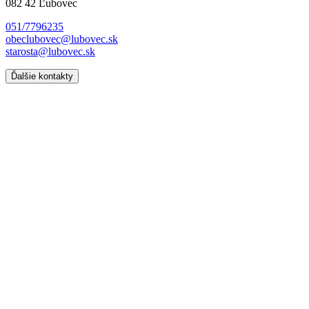
082 42 Ľubovec
051/7796235
obeclubovec@lubovec.sk
starosta@lubovec.sk
Ďalšie kontakty