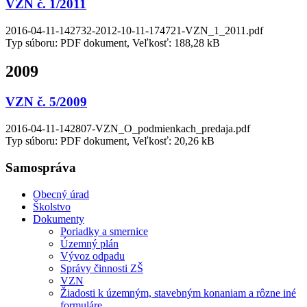
VZN č. 1/2011
2016-04-11-142732-2012-10-11-174721-VZN_1_2011.pdf
Typ súboru: PDF dokument, Veľkosť: 188,28 kB
2009
VZN č. 5/2009
2016-04-11-142807-VZN_O_podmienkach_predaja.pdf
Typ súboru: PDF dokument, Veľkosť: 20,26 kB
Samospráva
Obecný úrad
Školstvo
Dokumenty
Poriadky a smernice
Územný plán
Vývoz odpadu
Správy činnosti ZŠ
VZN
Žiadosti k územným, stavebným konaniam a rôzne iné
formuláre