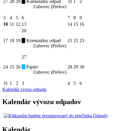
27
28
29
Komunálny odpad
31
1
2
Ľubovec (Prešov)
3
4
5
6
7
8
9
10
11
12
13
14
15
16
20
17
18
19
Komunálny odpad
21
22
23
Ľubovec (Prešov)
27
24
25
26
Papier
28
29
30
Ľubovec (Prešov)
31
1
2
3
4
5
6
Kalendár zvozu odpadu
Kalendár vývozu odpadov
Kalendár