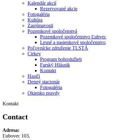
Kalendár akcií
Rezervované akcie
Fotogaléria
Kultúra
Zaujímavosti
Pozemkové spoločenstvá
Pozemkové spoločenstvo Ľubvec
Lesné a pasienkové spoločenstvo
Poľovnícke združenie TLSTÁ
Cirkev
Program bohoslužieb
Farský Hlásnik
Kontakt
Hasiči
Denný stacionár
Fotogaléria
Okienko pravdy
Kontakt
Contact
Adresa:
Ľubovec 103,